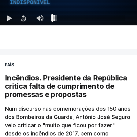
ESTE CONTEÚDO ESTÁ NESTE
INDISPONÍVEL
MOMENTO INDISPONÍVEL
Ao mesmo tempo é também divulgada a realização
de um encontro entre o presidente Masoud
Pezeshkian e o ayatollah Khamenei que,
PAÍS
assinalando o início do terceiro ano de Pezeshkian
à frente do governo, teve na agenda o conflito
Incêndios. Presidente da República
armado com os Estados Unidos e Israel, além das
critica falta de cumprimento de
questões económicas de um país em guerra que
promessas e propostas
se confronta agora com uma inflação de 88%.
Num discurso nas comemorações dos 150 anos
De acordo com a informação oficial, que não indica
dos Bombeiros da Guarda, António José Seguro
onde ou quando decorreu a reunião, Khamenei e
veio criticar o "muito que ficou por fazer"
Pezeshkian discutiram ainda formas de garantir
desde os incêndios de 2017, bem como