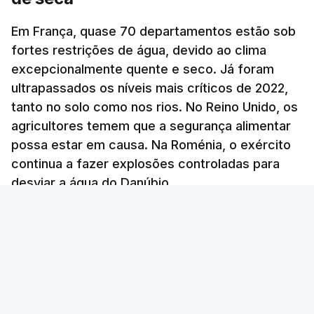
supremo "entre o povo, a passear na rua e reunido
Em França, quase 70 departamentos estão sob
com os comandantes das Forças Armadas", sem
fortes restrições de água, devido ao clima
avançar mais pormenores.
"As particularidades do interior, com aldeias
excepcionalmente quente e seco. Já foram
dispersas, algumas quase despovoadas, com
ultrapassados os níveis mais críticos de 2022,
c/ Lusa
poucos serviços sociais e de saúde, com famílias
tanto no solo como nos rios. No Reino Unido, os
envelhecidas e com dificuldades de mobilidade,
agricultores temem que a segurança alimentar
TÓPICOS
Jerusalem Post
,
Israel Khamenei
possa estar em causa. Na Roménia, o exército
acentuam outras vertentes da ação dos bombeiros
continua a fazer explosões controladas para
que nem sempre recebem o devido
desviar a água do Danúbio.
reconhecimento", afirmou o Presidente.
RTP
/
9 Agosto 2026, 21:04
"Num tempo em que tantas vezes se fala de
divisão, os bombeiros recordam-nos o
fundamental: o dever de cuidarmos uns dos
outros",
acresenta Seguro, que depois distingiu a
ERRO
100
Associação Humanitária de Bombeiros Voluntários