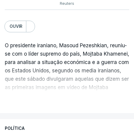
Reuters
OUVIR
O presidente iraniano, Masoud Pezeshkian, reuniu-
se com o líder supremo do país, Mojtaba Khamenei,
para analisar a situação económica e a guerra com
os Estados Unidos, segundo os media iranianos,
que este sábado divulgaram aquelas que dizem ser
as primeiras imagens em vídeo de Mojtaba
Khamenei desde o início da guerra.
VER MAIS
O vídeo de 12 segundos, sem aúdio, data ou local
de gravação, foi colocado pela agência de notícias
Mehr na rede social Telegram, como aquilo que
POLÍTICA