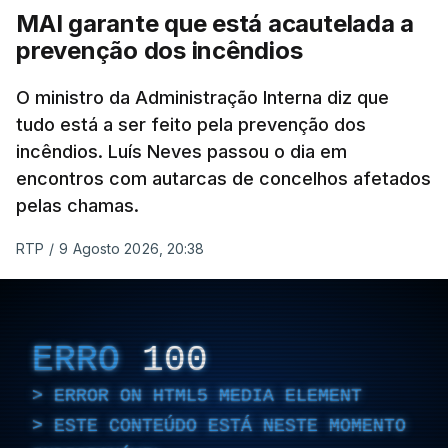
pode ser considerada uma resposta à imprensa
MAI garante que está acautelada a
israelita, que nos últimos tempos vem dando conta
prevenção dos incêndios
de que o líder supremo iraniano estará em estado
crítico na sequência do bombardeamento que no
O ministro da Administração Interna diz que
último dia de fevereiro passado matou o pai, o
tudo está a ser feito pela prevenção dos
ayatollah Ali Khamenei, e outros membros da
incêndios. Luís Neves passou o dia em
família.
encontros com autarcas de concelhos afetados
pelas chamas.
As imagens mostram Mojtaba Khamenei no que
será uma aula religiosa, mas sem qualquer
RTP
/
9 Agosto 2026, 20:38
indicação adicional.
ERRO
100
ERRO
100
ERROR ON HTML5 MEDIA ELEMENT
ERROR ON HTML5 MEDIA ELEMENT
ESTE CONTEÚDO ESTÁ NESTE MOMENTO