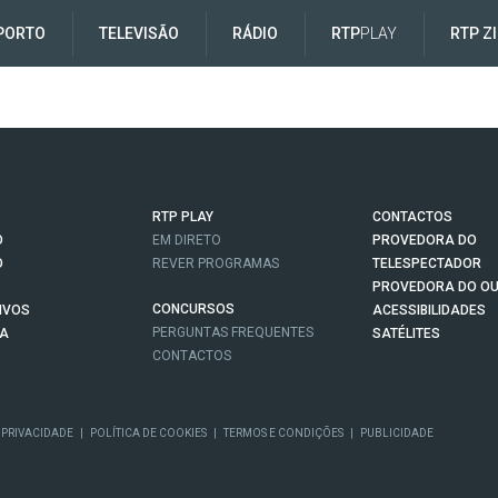
PORTO
TELEVISÃO
RÁDIO
RTP
PLAY
RTP Z
RTP PLAY
CONTACTOS
O
EM DIRETO
PROVEDORA DO
O
REVER PROGRAMAS
TELESPECTADOR
PROVEDORA DO OU
CONCURSOS
IVOS
ACESSIBILIDADES
PERGUNTAS FREQUENTES
NA
SATÉLITES
CONTACTOS
 PRIVACIDADE
|
POLÍTICA DE COOKIES
|
TERMOS E CONDIÇÕES
|
PUBLICIDADE