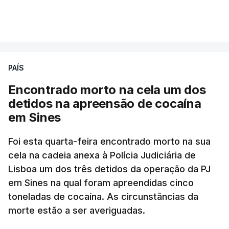
A intenção era que os resultados fossem
VER MAIS
publicados no dia seguinte (sexta-feira), o que
poderá não acontecer.
PAÍS
No domingo, estavam concluídos cerca de 50 por
cento dos mais de 20 mil pedidos de reapreciação,
Encontrado morto na cela um dos
mas Cristina Mota, porta-voz da Missão Escola
detidos na apreensão de cocaína
Pública, tem dúvidas de que o processo esteja
em Sines
concluído a tempo.
Foi esta quarta-feira encontrado morto na sua
cela na cadeia anexa à Polícia Judiciária de
"Durante o fim de semana e nos últimos dias,
Lisboa um dos três detidos da operação da PJ
apercebamo-nos que ainda estão a ser
em Sines na qual foram apreendidas cinco
convocados professores para reapreciações"
,
toneladas de cocaína. As circunstâncias da
disse a professora à agência Lusa.
"Será
morte estão a ser averiguadas.
praticamente impossível termos a totalidade
das reapreciações na sexta-feira".