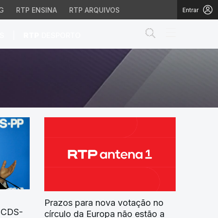
G
RTP ENSINA
RTP ARQUIVOS
Entrar
Abrir campo de
|
S
RTP
DESPORTO
Prazos para nova votação no
o CDS-
círculo da Europa não estão a