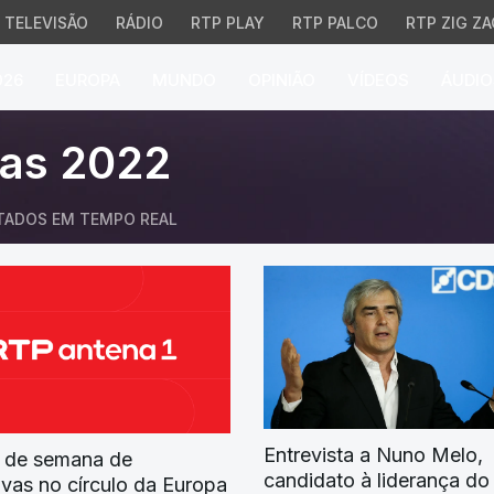
TELEVISÃO
RÁDIO
RTP PLAY
RTP PALCO
RTP ZIG ZA
026
EUROPA
MUNDO
OPINIÃO
VÍDEOS
ÁUDIO
TP Notícias
vas 2022
TADOS EM TEMPO REAL
Entrevista a Nuno Melo,
 de semana de
candidato à liderança d
tivas no círculo da Europa