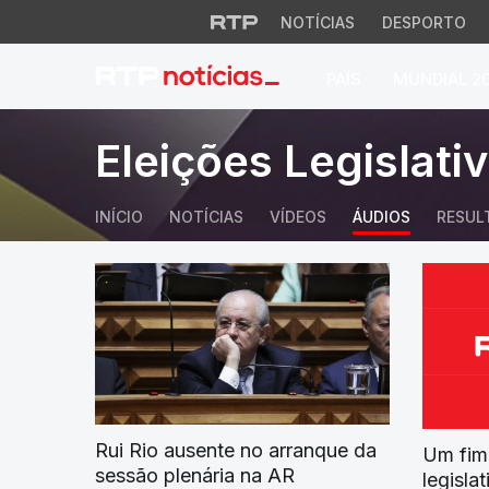
NOTÍCIAS
DESPORTO
PAÍS
MUNDIAL 2
Página inicial do R
Eleições Legislati
INÍCIO
NOTÍCIAS
VÍDEOS
ÁUDIOS
RESUL
Rui Rio ausente no arranque da
Um fim
sessão plenária na AR
legisla