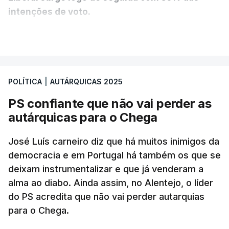
intenções de voto.
VER MAIS
A diferença é mínima e traduz-se num empate
técnico por se encontrar dentro da margem de
erro. A hipótese de uma maioria absoluta parece
POLÍTICA
|
AUTÁRQUICAS 2025
estar, assim, afastada na Câmara da capital.
PS confiante que não vai perder as
O Chega surge como terceira força política
autárquicas para o Chega
(12%) e a CDU como quarta (8%).
A quinta força
política nesta sondagem é a “Democrática Aliança
José Luís carneiro diz que há muitos inimigos da
- Coligação PPM/PTP”. “Este é um resultado que
democracia e em Portugal há também os que se
deixam instrumentalizar e que já venderam a
causa surpresa e merece ser destacado”, lê-se no
alma ao diabo. Ainda assim, no Alentejo, o líder
relatório, que ressalva que pode ser consequência
do PS acredita que não vai perder autarquias
de um engano dos participantes que fizeram
para o Chega.
confusão entre “Democrática Aliança” e “Aliança
Democrática”.