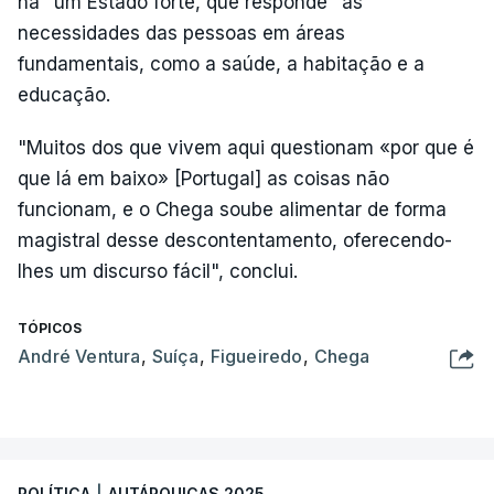
há "um Estado forte, que responde" às
necessidades das pessoas em áreas
fundamentais, como a saúde, a habitação e a
educação.
"Muitos dos que vivem aqui questionam «por que é
que lá em baixo» [Portugal] as coisas não
funcionam, e o Chega soube alimentar de forma
magistral desse descontentamento, oferecendo-
lhes um discurso fácil", conclui.
TÓPICOS
André Ventura
,
Suíça
,
Figueiredo
,
Chega
POLÍTICA
|
AUTÁRQUICAS 2025