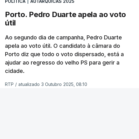
POLÍTICA
|
AUTÁRQUICAS 2025
possibilidade de chegar a dois.
Porto. Pedro Duarte apela ao voto
útil
Quando questionados sobre quem acham que
vai ganhar a corrida à Câmara de Lisboa, os
Ao segundo dia de campanha, Pedro Duarte
entrevistados não são tão indecisos e a maioria
apela ao voto útil. O candidato à câmara do
(51%) concorda que será Carlos Moedas.
Porto diz que todo o voto dispersado, está a
Apenas 19% votou em Alexandra Leitão.
ajudar ao regresso do velho PS para gerir a
cidade.
Inquiridos dão nota “suficiente” a
RTP
/
atualizado 3 Outubro 2025, 08:10
Moedas
ERRO
100
A maioria dos inquiridos nesta sondagem (42%)
avaliou este último mandato de Carlos Moedas
ERROR ON HTML5 MEDIA ELEMENT
na Câmara de Lisboa como “suficiente”.