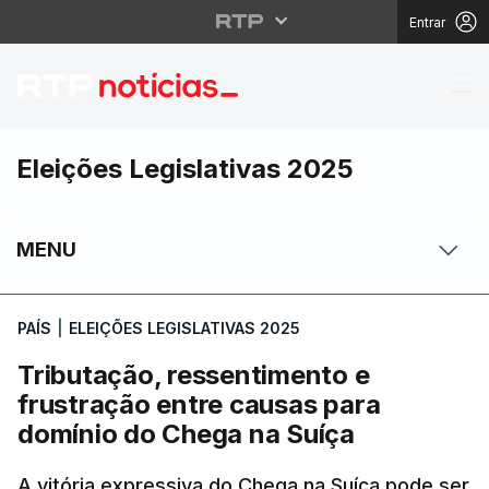
Entrar
Tributação, ressentim
Eleições Legislativas 2025
MENU
PAÍS
|
ELEIÇÕES LEGISLATIVAS 2025
Tributação, ressentimento e
frustração entre causas para
domínio do Chega na Suíça
A vitória expressiva do Chega na Suíça pode ser