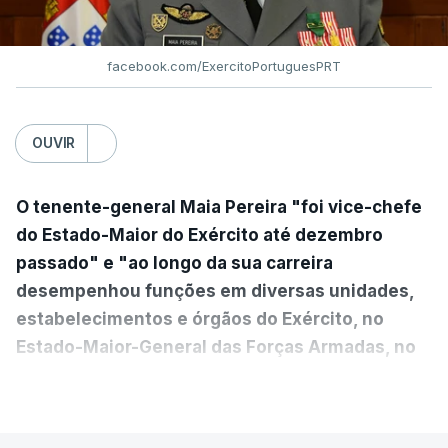
facebook.com/ExercitoPortuguesPRT
OUVIR
O tenente-general Maia Pereira "foi vice-chefe
do Estado-Maior do Exército até dezembro
passado" e "ao longo da sua carreira
desempenhou funções em diversas unidades,
estabelecimentos e órgãos do Exército, no
Estado-Maior-General das Forças Armadas, no
Ministério da Defesa Nacional e no
VER MAIS
estrangeiro"
, refere-se numa nota enviada à
agência Lusa pela assessoria do Presidente eleito.