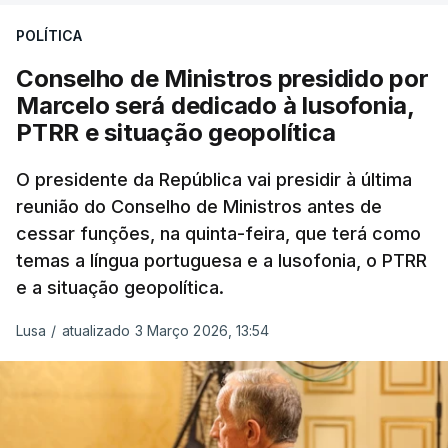
Da sua experiência no terreno, é destacada a
POLÍTICA
participação "em duas missões no âmbito das
Conselho de Ministros presidido por
Forças Nacionais Destacadas, como
Marcelo será dedicado à lusofonia,
comandante do 2.º Batalhão Mecanizado, da
PTRR e situação geopolítica
Reserva Tática do Comandante da Força da
NATO no Kosovo, e, mais recentemente, na
O presidente da República vai presidir à última
MINUSCA, como 2.º comandante da Força
reunião do Conselho de Ministros antes de
Militar da ONU para a República Centro-
cessar funções, na quinta-feira, que terá como
Africana"
.
temas a língua portuguesa e a lusofonia, o PTRR
e a situação geopolítica.
"Foi ainda
chefe do Branch de Apoio às
Operações na Divisão de Operações,
Lusa
/
atualizado 3 Março 2026, 13:54
acumulando com presidente dos Grupos NATO
de Proteção da Força e de Operações
Psicológicas
, no Quartel-General do Comando
Supremo das Forças Aliadas na Europa (SHAPE),