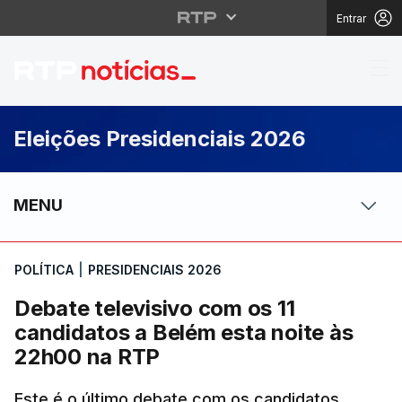
Entrar
Debate televisivo com
Eleições Presidenciais 2026
MENU
POLÍTICA
|
PRESIDENCIAIS 2026
Debate televisivo com os 11
candidatos a Belém esta noite às
22h00 na RTP
Este é o último debate com os candidatos