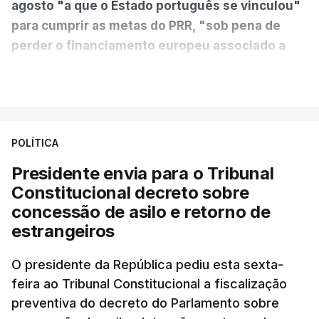
agosto "a que o Estado português se vinculou"
para cumprir as metas do PRR, "sob pena de
perder o financiamento europeu associado a
essa reforma específica".
VER MAIS
António José Seguro entende que a reforma reúne
treze apoios sociais "num só" e pretende "tornar o
POLÍTICA
sistema mais simples, mais justo e transparente".
Presidente envia para o Tribunal
"Sempre que seja possível reduzir burocracias,
Constitucional decreto sobre
eliminar sobreposições e garantir que os apoios
concessão de asilo e retorno de
chegam a quem mais necessita, estaremos a dar
estrangeiros
um passo na direção certa", argumenta o
O presidente da República pediu esta sexta-
Presidente da República.
feira ao Tribunal Constitucional a fiscalização
preventiva do decreto do Parlamento sobre