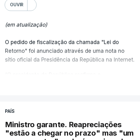
OUVIR
(em atualização)
O pedido de fiscalização da chamada "Lei do
Retorno" foi anunciado através de uma nota no
sítio oficial da Presidência da República na Internet.
“O presidente da República reafirma
a
necessidade de se combater a imigração ilegal
,
VER MAIS
de se controlar eficazmente a imigração legal e de
se garantir a defesa das nossas fronteiras, num
quadro de cooperação entre os Estados europeus
PAÍS
parte do Espaço Schengen”, começa por indicar a
Ministro garante. Reapreciações
nota.
"estão a chegar no prazo" mas "um