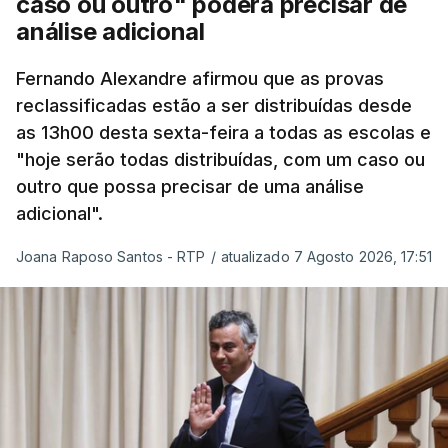
caso ou outro" poderá precisar de
“Por outro lado, o presidente da República reitera
análise adicional
que a segurança das nossas fronteiras não é
incompatível com a dignidade humana. Atente-se
Fernando Alexandre afirmou que as provas
que as mulheres, homens e crianças que pedem
reclassificadas estão a ser distribuídas desde
asilo e refúgio no nosso país fogem de guerras, de
as 13h00 desta sexta-feira a todas as escolas e
conflitos armados, de perseguições políticas, entre
"hoje serão todas distribuídas, com um caso ou
outras razões humanitárias”, acrescenta.
outro que possa precisar de uma análise
adicional".
António José Seguro considera que
este decreto
Joana Raposo Santos - RTP
/
atualizado 7 Agosto 2026, 17:51
levanta “fundadas dúvidas quanto a saber se é
acautelado o interesse superior da criança”,
nomeadamente ao possibilitar a “separação
entre pais e filhos
ou a expulsão (embora indireta
ou consequencial) dos filhos menores portugueses,
permitindo-se também, em certas situações, o
afastamento coercivo e a expulsão de crianças