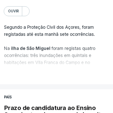
OUVIR
Segundo a Proteção Civil dos Açores, foram
registadas até esta manhã sete ocorrências.
Na
ilha de São Miguel
foram registas quatro
ocorrências: três inundações em quintais e
habitações em Vila Franca do Campo e no
Nordeste uma inundação numa casa.
VER MAIS
Em
São Jorge
houve duas: na freguesia da
Urzelina, no concelho de Velas, foi registada uma
PAÍS
inundação numa habitação e houve um
deslizamento de terras numa estrada nos Nortes,
Prazo de candidatura ao Ensino
que entretanto já foi parcialmente desobstruída.