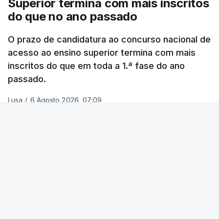
Superior termina com mais inscritos
do que no ano passado
Na
Terceira
, na Praia da Vitória, o mau tempo
deixou o parque de campismo sem condições
O prazo de candidatura ao concurso nacional de
acesso ao ensino superior termina com mais
foram por isso realojadas 67 pessoas no parque de
inscritos do que em toda a 1.ª fase do ano
estacionamento da escola profissional, como
passado.
explicou à RTP Antena 1 Vânia Ferreira, presidente
da Câmara Municipal da Praia da Vitória.
Lusa
/
6 Agosto 2026, 07:09
ERRO
100
ERROR ON HTML5 MEDIA ELEMENT
ESTE CONTEÚDO ESTÁ NESTE
MOMENTO INDISPONÍVEL