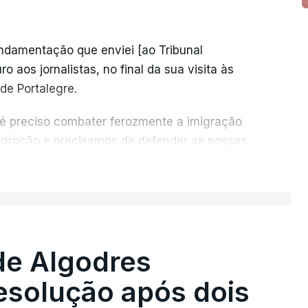
undamentação que enviei [ao Tribunal
o aos jornalistas, no final da sua visita às
de Portalegre.
 é preciso combater ferozmente a imigração
migração e precisamos de defender as nossas
com tratarmos com dignidade as pessoas,
ER MAIS
crescentou.
re se é garantido o superior interesse da
de Algodres
solução após dois