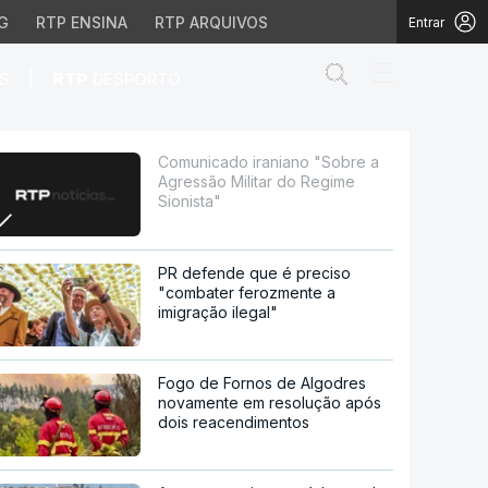
G
RTP ENSINA
RTP ARQUIVOS
Entrar
Abrir campo de
|
S
RTP
DESPORTO
litar do Regime Sionist
Comunicado iraniano "Sobre a
Agressão Militar do Regime
Sionista"
PR defende que é preciso
"combater ferozmente a
imigração ilegal"
Fogo de Fornos de Algodres
novamente em resolução após
dois reacendimentos