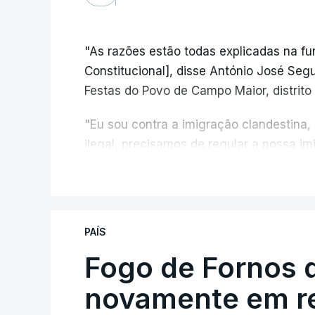
"As razões estão todas explicadas na f
Constitucional], disse António José Segur
Festas do Povo de Campo Maior, distrito 
"Eu sou contra a imigração clandestina,
ilegal, precisamos de regular a nossa i
fronteiras e nada disto é incompatível 
V
designadamente menores e crianças", a
António José Seguro mostrou dúvidas sob
PAÍS
criança.
Fogo de Fornos 
novamente em re