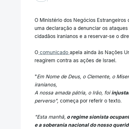
O Ministério dos Negócios Estrangeiros
uma declaração a denunciar os ataques i
cidadãos iranianos e a reservar-se o direi
O
comunicado
apela ainda às Nações Un
reagirem contra as ações de Israel.
"
Em Nome de Deus, o Clemente, o Miseri
iranianos,
A nossa amada pátria, o Irão, foi
injust
perverso",
começa por referir o texto.
"Esta manhã,
o regime sionista ocupante
e a soberania nacional do nosso querid