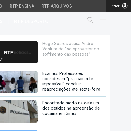
G
RTP ENSINA
RTP ARQUIVOS
Entrar
Abrir campo de
|
S
RTP
DESPORTO
aproveitar do sofrimen
Hugo Soares acusa André
Ventura de "se aproveitar do
sofrimento das pessoas"
Exames. Professores
consideram "praticamente
impossível" concluir
reapreciações até sexta-feira
Encontrado morto na cela um
dos detidos na apreensão de
cocaína em Sines