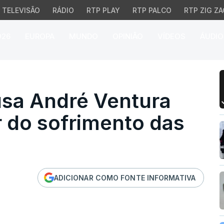
TELEVISÃO
RÁDIO
RTP PLAY
RTP PALCO
RTP ZIG ZA
026
EUROPA
MUNDO
OPINIÃO
VÍDEOS
ÁUDIO
 André Ventura de "se 
sa André Ventura
r do sofrimento das
ADICIONAR COMO FONTE INFORMATIVA