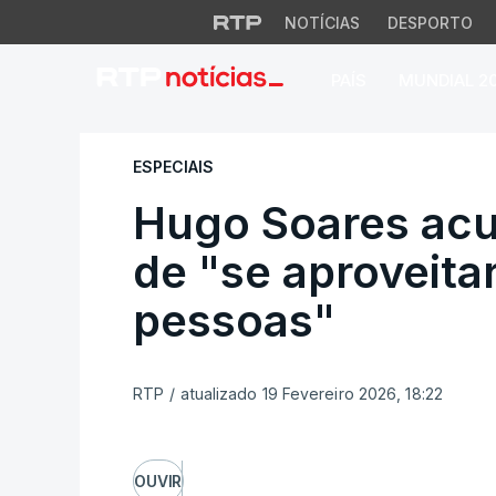
NOTÍCIAS
DESPORTO
PAÍS
MUNDIAL 2
Hugo Soares acusa
ESPECIAIS
Hugo Soares acu
de "se aproveita
pessoas"
RTP
/
atualizado 19 Fevereiro 2026, 18:22
OUVIR