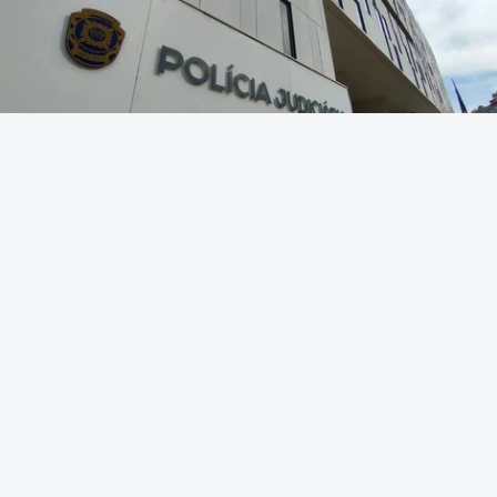
Foto: Rui Alves Cardoso - RTP
OUVIR
O empreiteiro que fez obras na casa de Luís Neves
também fez obras na casa do ainda diretor
financeiro da Judiciária.