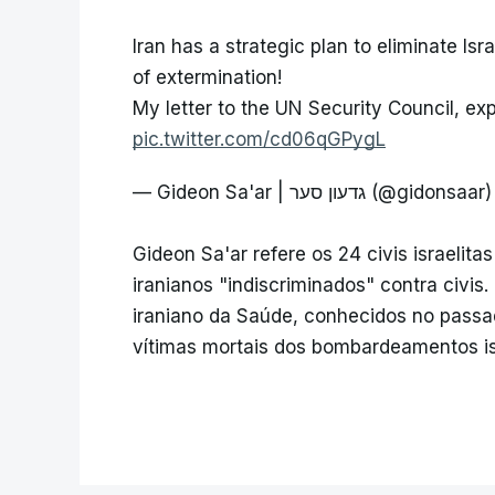
Iran has a strategic plan to eliminate Isr
of extermination!
My letter to the UN Security Council, exp
pic.twitter.com/cd06qGPygL
— Gideon Sa'ar | גדעון סער (@gidonsaar
Gideon Sa'ar refere os 24 civis israeli
iranianos "indiscriminados" contra civis.
iraniano da Saúde, conhecidos no pass
vítimas mortais dos bombardeamentos isra