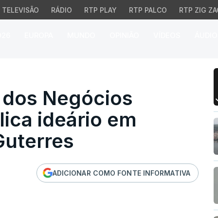
TELEVISÃO
RÁDIO
RTP PLAY
RTP PALCO
RTP ZIG ZA
026
EUROPA
MUNDO
OPINIÃO
VÍDEOS
ÁUDIO
dos Negócios Estrangeir
ta dos Negócios
lica ideário em
Guterres
ADICIONAR COMO FONTE INFORMATIVA