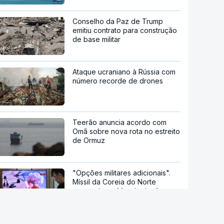
Conselho da Paz de Trump
emitiu contrato para construção
de base militar
Ataque ucraniano à Rússia com
número recorde de drones
Teerão anuncia acordo com
Omã sobre nova rota no estreito
de Ormuz
"Opções militares adicionais".
Míssil da Coreia do Norte
apontado ao Mar do Japão
DGS emite recomendações