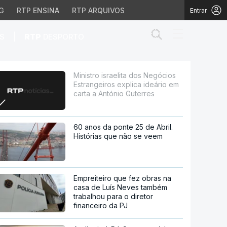
G
RTP ENSINA
RTP ARQUIVOS
Entrar
Abrir campo de
|
S
RTP
DESPORTO
os explica ideário em ca
Ministro israelita dos Negócios
Estrangeiros explica ideário em
carta a António Guterres
60 anos da ponte 25 de Abril.
Histórias que não se veem
Empreiteiro que fez obras na
casa de Luís Neves também
trabalhou para o diretor
financeiro da PJ