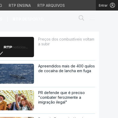
G
RTP ENSINA
RTP ARQUIVOS
Entrar
Abrir campo de
|
S
RTP
DESPORTO
Preços dos combustíveis voltam
a subir
Apreendidos mais de 400 quilos
de cocaína de lancha em fuga
PR defende que é preciso
"combater ferozmente a
imigração ilegal"