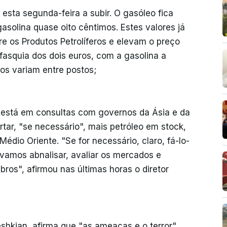
esta segunda-feira a subir. O gasóleo fica
gasolina quase oito cêntimos. Estes valores já
e os Produtos Petrolíferos e elevam o preço
fasquia dos dois euros, com a gasolina a
ços variam entre postos;
a está em consultas com governos da Ásia e da
rtar, "se necessário", mais petróleo em stock,
édio Oriente. "Se for necessário, claro, fá-lo-
vamos abnalisar, avaliar os mercados e
ros", afirmou nas últimas horas o diretor
shkian, afirma que "as ameaças e o terror"