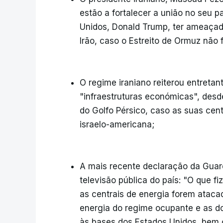
estão a fortalecer a união no seu p
Unidos, Donald Trump, ter ameaçado 
Irão, caso o Estreito de Ormuz não
O regime iraniano reiterou entretan
"infraestruturas económicas", desd
do Golfo Pérsico, caso as suas cen
israelo-americana;
A mais recente declaração da Guard
televisão pública do país: "O que f
as centrais de energia forem atacad
energia do regime ocupante e as do
às bases dos Estados Unidos, bem 