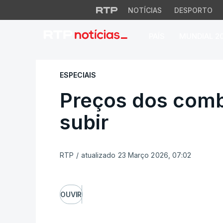
NOTÍCIAS
DESPORTO
PAÍS
MUNDIAL 2
Preços dos combust
ESPECIAIS
Preços dos comb
subir
RTP
/
atualizado 23 Março 2026, 07:02
OUVIR