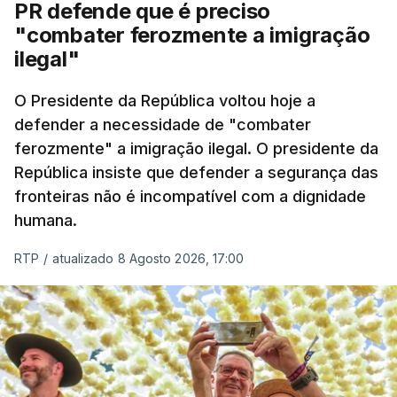
PR defende que é preciso
articulação com a Marinha, a Autoridade Marítima
"combater ferozmente a imigração
Nacional e a Força Aérea.
ilegal"
O ano de 2026 tem sido um ano de recordes: foi
O Presidente da República voltou hoje a
apreendida mais cocaína até ao momento de que
defender a necessidade de "combater
em todo o ano de 2025.
ferozmente" a imigração ilegal. O presidente da
A ação de prevenção visa a deteção em alto mar
República insiste que defender a segurança das
de embarcações de alta velocidade (EAV) que
fronteiras não é incompatível com a dignidade
humana.
utilizam a costa nacional para o tráfico de droga.
RTP
/
atualizado 8 Agosto 2026, 17:00
c/ Lusa