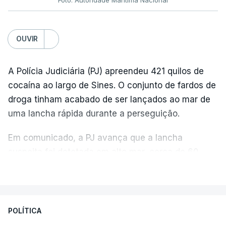
OUVIR
A Polícia Judiciária (PJ) apreendeu 421 quilos de
cocaína ao largo de Sines. O conjunto de fardos de
droga tinham acabado de ser lançados ao mar de
uma lancha rápida durante a perseguição.
Em comunicado, a PJ avança que a lancha
suspeita foi detetada em alto mar, cerca de 60
milhas náuticas ao largo de Sines.
VER MAIS
A apreensão aconteceu na tarde desta sexta-feira,
desencadeando uma ação de prevenção
POLÍTICA
desencadeada pela Polícia Judiciária, em