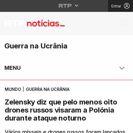
Entrar
Zelensky diz que pelo
Guerra na Ucrânia
MENU
MUNDO
|
GUERRA NA UCRÂNIA
Zelensky diz que pelo menos oito
drones russos visaram a Polónia
durante ataque noturno
Vários mísseis e drones russos foram lançados