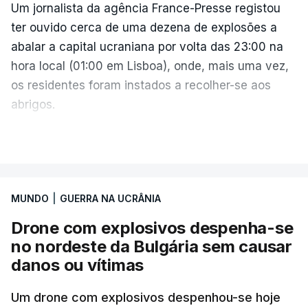
Um jornalista da agência France-Presse registou
ter ouvido cerca de uma dezena de explosões a
abalar a capital ucraniana por volta das 23:00 na
hora local (01:00 em Lisboa), onde, mais uma vez,
os residentes foram instados a recolher-se aos
abrigos.
A administração militar local tinha anunciado
VER MAIS
pouco antes o acionamento de um "alerta aéreo
devido ao uso de mísseis balísticos".
MUNDO
|
GUERRA NA UCRÂNIA
Na periferia nordeste de Kiev, os ataques russos
Drone com explosivos despenha-se
causaram três mortos, incluindo uma criança de 4
no nordeste da Bulgária sem causar
anos, bem como três feridos, na aldeia de
danos ou vítimas
Pukhivka, segundo os serviços de resgate, sem
especificar se os ataques foram realizados com
Um drone com explosivos despenhou-se hoje
mísseis ou drones.