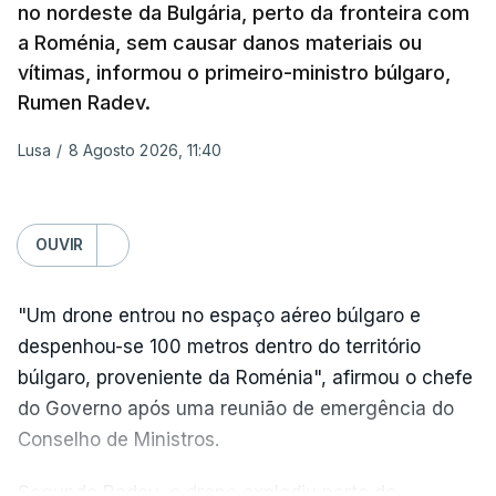
no nordeste da Bulgária, perto da fronteira com
a Roménia, sem causar danos materiais ou
Na própria capital, foram contabilizados quatro
vítimas, informou o primeiro-ministro búlgaro,
feridos pela autoridade militar, enquanto os
Rumen Radev.
serviços de resgate relataram incêndios em dois
bairros.
Lusa
/
8 Agosto 2026, 11:40
Mais de quatro anos após o início da invasão da
Ucrânia pela Rússia, os ataques intensificam-se de
OUVIR
ambos os lados de uma linha de frente quase
imóvel, fazendo um número crescente de vítimas
"Um drone entrou no espaço aéreo búlgaro e
civis.
despenhou-se 100 metros dentro do território
Na quarta-feira, pelo menos 17 pessoas tinham
búlgaro, proveniente da Roménia", afirmou o chefe
sido mortas em ataques noturnos russos sobre
do Governo após uma reunião de emergência do
Kiev e a sua região.
Conselho de Ministros.
Nesse dia a defesa antiaérea ucraniana não
Segundo Radev, o drone explodiu perto do