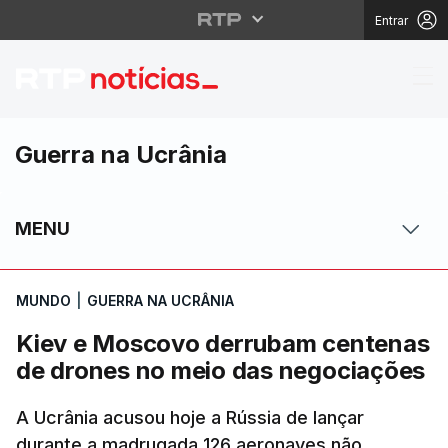
Entrar
Kiev e Moscovo derru
Guerra na Ucrânia
MENU
MUNDO
|
GUERRA NA UCRÂNIA
Kiev e Moscovo derrubam centenas
de drones no meio das negociações
A Ucrânia acusou hoje a Rússia de lançar
durante a madrugada 126 aeronaves não