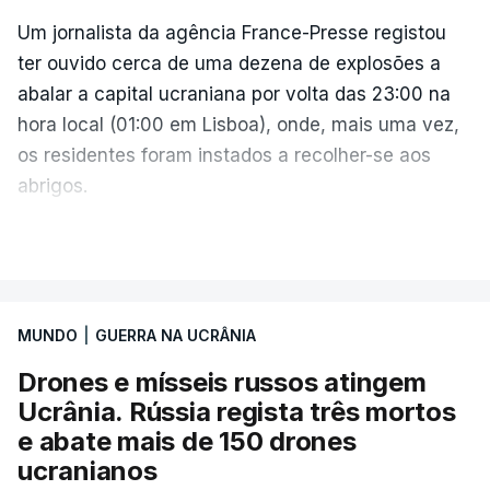
insana contra o povo e independência ucraniana".
Um jornalista da agência France-Presse registou
ter ouvido cerca de uma dezena de explosões a
Zelensky diz que a pressão americana é vital,
abalar a capital ucraniana por volta das 23:00 na
sobretudo quando Vladimir Putin continua a
hora local (01:00 em Lisboa), onde, mais uma vez,
apostar em mísseis balísticos para atacar território
os residentes foram instados a recolher-se aos
ucraniano.
abrigos.
A administração militar local tinha anunciado
VER MAIS
Também a presidente da Comissão Europeia reagiu
pouco antes o acionamento de um "alerta aéreo
à decisão do Senado americando, saudando a
devido ao uso de mísseis balísticos".
votação que deu luz verde ao novo pacote de
sanções.
MUNDO
|
GUERRA NA UCRÂNIA
Na periferia nordeste de Kiev, os ataques russos
Drones e mísseis russos atingem
causaram três mortos, incluindo uma criança de 4
Ursula von der Leyen escreveu na rede social X
Ucrânia. Rússia regista três mortos
anos, bem como três feridos, na aldeia de
que, "com sanções contundentes e
e abate mais de 150 drones
Pukhivka, segundo os serviços de resgate, sem
complementares, a Europa e os Estados Unidos
ucranianos
especificar se os ataques foram realizados com
podem, mais uma vez, mostrar o que parceiros