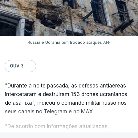
Ucrânia pela Rússia, os ataques intensificam-se de
ambos os lados de uma linha de frente quase
imóvel, fazendo um número crescente de vítimas
civis.
Rússia e Ucrânia têm trocado ataques
AFP
Na quarta-feira, pelo menos 17 pessoas tinham
sido mortas em ataques noturnos russos sobre
OUVIR
Kiev e a sua região.
Nesse dia a defesa antiaérea ucraniana não
"Durante a noite passada, as defesas antiaéreas
conseguiu abater nenhum míssil russo, algo que o
intercetaram e destruíram 153 drones ucranianos
Presidente ucraniano, Volodymyr Zelensky, atribuiu
de asa fixa", indicou o comando militar russo nos
à falta de mísseis intercetores Patriot.
seus canais no Telegram e no MAX.
O Presidente ucraniano, que tem realizado
"De acordo com informações atualizadas,
múltiplas viagens ao estrangeiro para consolidar o
morreram três pessoas: uma mulher e dois homens.