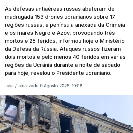
mísseis ou drones.
históricos podem alcançar, quando agem em
As defesas antiaéreas russas abateram de
conjunto".
madrugada 153 drones ucranianos sobre 17
regiões russas, a península anexada da Crimeia
Coming on the back of the EU’s 21st package, I
e os mares Negro e Azov, provocando três
ERRO
100
welcome the US Senate’s adoption of the Graham
mortos e 25 feridos, informou hoje o Ministério
ERROR ON HTML5 MEDIA ELEMENT
Bill.
da Defesa da Rússia. Ataques russos fizeram
ESTE CONTEÚDO ESTÁ NESTE
dois mortos e pelo menos 40 feridos em várias
MOMENTO INDISPONÍVEL
regiões da Ucrânia durante a noite de sábado
It honours a fierce believer in the power of
para hoje, revelou o Presidente ucraniano.
coordinated sanctions to weaken Russia's war
machine.
Lusa
/
atualizado 9 Agosto 2026, 10:08
Na própria capital, foram contabilizados quatro
From Russian oligarchs to energy exports and the
feridos pela autoridade militar, enquanto os
shadow fleet, every source of…
serviços de resgate relataram incêndios em dois
bairros.
— Ursula von der Leyen (@vonderleyen)
August 7,
2026
Mais de quatro anos após o início da invasão da