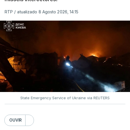
MOMENTO INDISPONÍVEL
RTP
/
atualizado 8 Agosto 2026, 14:15
O pacote permitirá também que o presidente
Donald Trump imponha taxas até 100% aos cinco
principais importadores russos de petróleo e gás.
O documento segue agora para a Câmara dos
Representantes, mas não se espera uma votação
antes de setembro.
State Emergency Service of Ukraine via REUTERS
O presidente ucraniano agradeceu aos Estados
Unidos por estas sanções à Rússia. Zelensky disse
esperar que esta seja uma resposta que leve o
OUVIR
Kremlin a pôr fim ao que considera ser "uma guerra