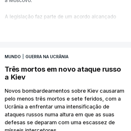
a Moscovo.
A legislação faz parte de um acordo alcançado
pelos senadores com o objetivo de ajudar a
VER MAIS
Ucrânia a travar as receitas energéticas russas.
Entre essas sanções está a proibição de visto a
MUNDO
|
GUERRA NA UCRÂNIA
Vladimir Putin e aos principais comandantes
militares e ainda a aplicação de tarifas até 500%
Três mortos em novo ataque russo
sobre as exportações russas.
a Kiev
Novos bombardeamentos sobre Kiev causaram
pelo menos três mortos e sete feridos, com a
ERRO
100
Ucrânia a enfrentar uma intensificação de
ERROR ON HTML5 MEDIA ELEMENT
ataques russos numa altura em que as suas
defesas se deparam com uma escassez de
ESTE CONTEÚDO ESTÁ NESTE
mísseis intercetores.