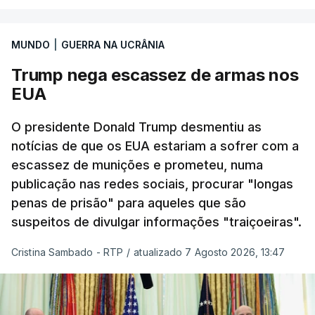
drones caíram hoje sobre o telhado do centro
logístico, sem deixar vítimas.
MUNDO
|
GUERRA NA UCRÂNIA
Desde meados de julho, a Ucrânia atingiu cerca de
Trump nega escassez de armas nos
20 instalações pertencentes à Wildberries --- uma
EUA
plataforma de comércio online muito popular,
frequentemente chamada de "Amazon russa" ---
O presidente Donald Trump desmentiu as
espalhadas por quase toda a Rússia e na Crimeia
notícias de que os EUA estariam a sofrer com a
anexada.
escassez de munições e prometeu, numa
publicação nas redes sociais, procurar "longas
Os primeiros ataques, ocorridos na noite de 17 para
penas de prisão" para aqueles que são
18 de julho, fizeram oito mortos e quase 90 feridos
suspeitos de divulgar informações "traiçoeiras".
em instalações nas regiões de Moscovo e Tambov
(centro-oeste).
Cristina Sambado - RTP
/
atualizado 7 Agosto 2026, 13:47
Desde então, ataques de drones ucranianos
visaram locais próximos a São Petersburgo