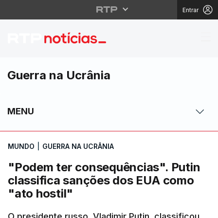
Entrar
"Podem ter consequênc
Guerra na Ucrânia
MENU
MUNDO
|
GUERRA NA UCRÂNIA
"Podem ter consequências". Putin
classifica sanções dos EUA como
"ato hostil"
O presidente russo, Vladimir Putin, classificou