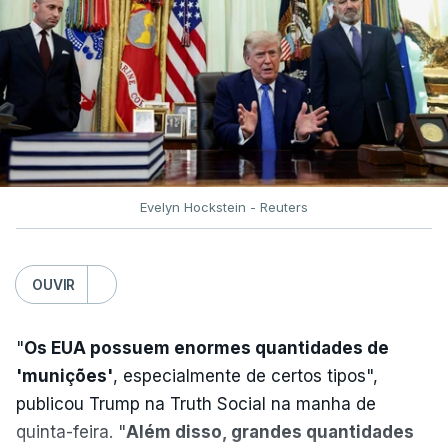
(noroeste), Simferopol (na Crimeia), Krasnodar e
Volgogrado (sul) e também Samara (na margem
leste do rio Volga).
Mais de quatro anos após o início da ofensiva
russa em larga escala contra a Ucrânia, a
diplomacia está estagnada e ambos os países
intensificam os ataques de longo alcance,
Evelyn Hockstein - Reuters
provocando um número crescente de vítimas civis.
TÓPICOS
OUVIR
Crimeia Krasnodar Volgogrado
,
Wildberries
,
Petersburgo
"
Os EUA possuem enormes quantidades de
'munições'
, especialmente de certos tipos",
publicou Trump na Truth Social na manha de
quinta-feira. "
Além disso, grandes quantidades