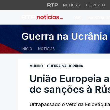
NOTÍCIAS
DESPORTO
PAÍS
MUNDIAL 2
União Europeia apl
Guerra na Ucrânia
INÍCIO
NOTÍCIAS
|
MUNDO
GUERRA NA UCRÂNIA
União Europeia a
de sanções à Rú
Ultrapassado o veto da Eslováquia