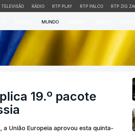
TELEVISÃO
RÁDIO
RTP PLAY
RTP PALCO
RTP ZIG ZA
026
EUROPA
MUNDO
OPINIÃO
VÍDEOS
ÁUDIO
ica 19.º pacote de sanç
plica 19.º pacote
ssia
, a União Europeia aprovou esta quinta-