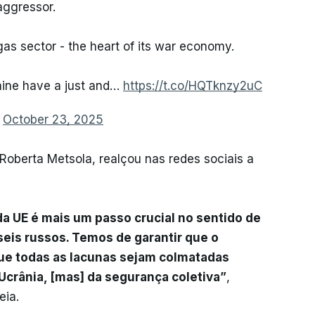
aggressor.
 gas sector - the heart of its war economy.
raine have a just and…
https://t.co/HQTknzy2uC
)
October 23, 2025
Roberta Metsola, realçou nas redes sociais a
a UE é mais um passo crucial no sentido de
eis russos. Temos de garantir que o
ue todas as lacunas sejam colmatadas
 Ucrânia, [mas] da segurança coletiva”
,
eia.