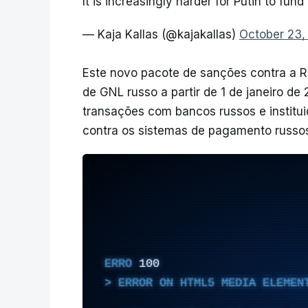
It is increasingly harder for Putin to fund 
— Kaja Kallas (@kajakallas)
October 23,
Este novo pacote de sanções contra a Rú
de GNL russo a partir de 1 de janeiro de
transações com bancos russos e institui
contra os sistemas de pagamento russo
ERRO
100
ERROR ON HTML5 MEDIA ELEMEN