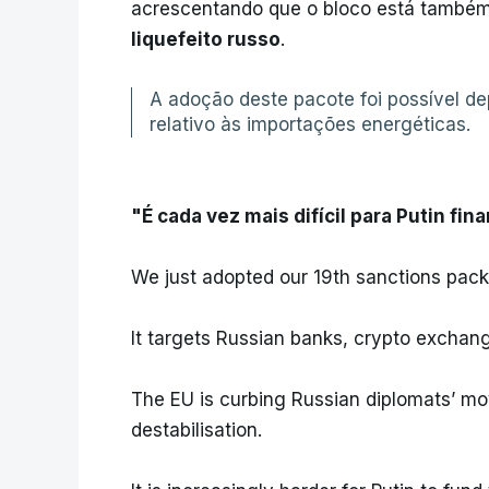
acrescentando que o bloco está também
liquefeito russo
.
A adoção deste pacote foi possível de
relativo às importações energéticas.
"É cada vez mais difícil para Putin fin
We just adopted our 19th sanctions pac
It targets Russian banks, crypto exchang
The EU is curbing Russian diplomats’ m
destabilisation.