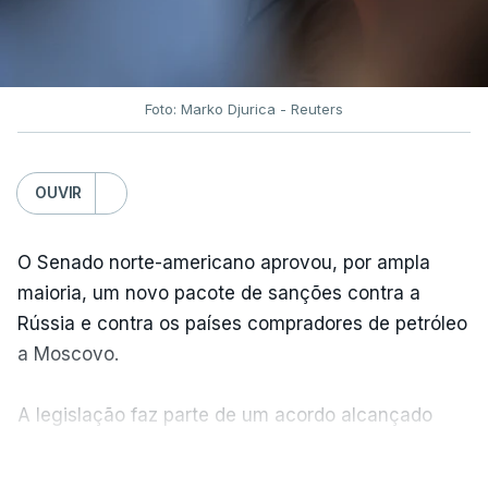
Foto: Marko Djurica - Reuters
OUVIR
O Senado norte-americano aprovou, por ampla
maioria, um novo pacote de sanções contra a
Rússia e contra os países compradores de petróleo
a Moscovo.
A legislação faz parte de um acordo alcançado
pelos senadores com o objetivo de ajudar a
VER MAIS
Ucrânia a travar as receitas energéticas russas.