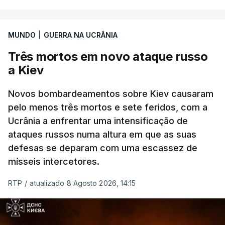
Entre essas sanções está a proibição de visto a
MUNDO
|
GUERRA NA UCRÂNIA
Vladimir Putin e aos principais comandantes
militares e ainda a aplicação de tarifas até 500%
Três mortos em novo ataque russo
sobre as exportações russas.
a Kiev
Novos bombardeamentos sobre Kiev causaram
pelo menos três mortos e sete feridos, com a
ERRO
100
Ucrânia a enfrentar uma intensificação de
ERROR ON HTML5 MEDIA ELEMENT
ataques russos numa altura em que as suas
defesas se deparam com uma escassez de
ESTE CONTEÚDO ESTÁ NESTE
mísseis intercetores.
MOMENTO INDISPONÍVEL
RTP
/
atualizado 8 Agosto 2026, 14:15