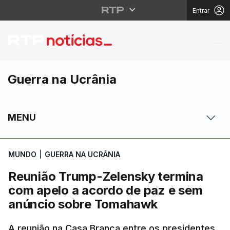
Entrar
Reunião Trump-Zelens
Guerra na Ucrânia
MENU
MUNDO
|
GUERRA NA UCRÂNIA
Reunião Trump-Zelensky termina
com apelo a acordo de paz e sem
anúncio sobre Tomahawk
A reunião na Casa Branca entre os presidentes