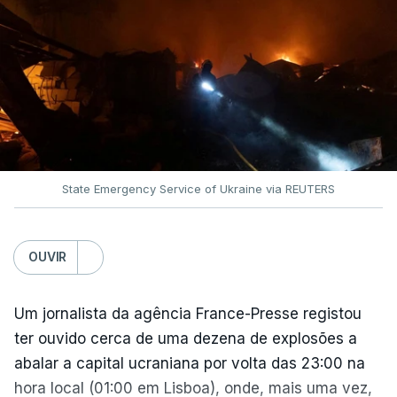
O pacote permitirá também que o presidente
Donald Trump imponha taxas até 100% aos cinco
principais importadores russos de petróleo e gás.
O documento segue agora para a Câmara dos
Representantes, mas não se espera uma votação
antes de setembro.
State Emergency Service of Ukraine via REUTERS
O presidente ucraniano agradeceu aos Estados
Unidos por estas sanções à Rússia. Zelensky disse
esperar que esta seja uma resposta que leve o
OUVIR
Kremlin a pôr fim ao que considera ser "uma guerra
insana contra o povo e independência ucraniana".
Um jornalista da agência France-Presse registou
ter ouvido cerca de uma dezena de explosões a
Zelensky diz que a pressão americana é vital,
abalar a capital ucraniana por volta das 23:00 na
sobretudo quando Vladimir Putin continua a
hora local (01:00 em Lisboa), onde, mais uma vez,