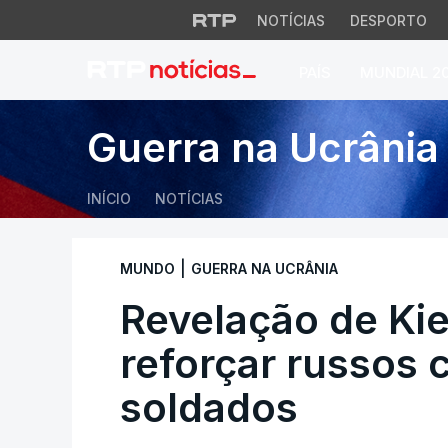
NOTÍCIAS
DESPORTO
PAÍS
MUNDIAL 2
Revelação de Kiev.
Guerra na Ucrânia
INÍCIO
NOTÍCIAS
|
MUNDO
GUERRA NA UCRÂNIA
Revelação de Ki
reforçar russos 
soldados