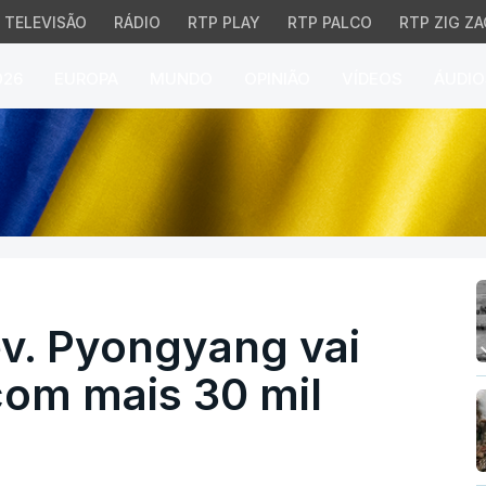
TELEVISÃO
RÁDIO
RTP PLAY
RTP PALCO
RTP ZIG ZA
026
EUROPA
MUNDO
OPINIÃO
VÍDEOS
ÁUDIO
 Pyongyang vai reforça
ev. Pyongyang vai
com mais 30 mil