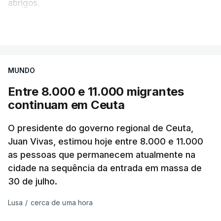
abrigos.
A administração militar local tinha anunciado
VER MAIS
pouco antes o acionamento de um "alerta aéreo
devido ao uso de mísseis balísticos".
MUNDO
Na periferia nordeste de Kiev, os ataques russos
Entre 8.000 e 11.000 migrantes
causaram três mortos, incluindo uma criança de 4
continuam em Ceuta
anos, bem como três feridos, na aldeia de
Pukhivka, segundo os serviços de resgate, sem
O presidente do governo regional de Ceuta,
especificar se os ataques foram realizados com
Juan Vivas, estimou hoje entre 8.000 e 11.000
mísseis ou drones.
as pessoas que permanecem atualmente na
cidade na sequência da entrada em massa de
Na própria capital, foram contabilizados quatro
30 de julho.
feridos pela autoridade militar, enquanto os
serviços de resgate relataram incêndios em dois
Lusa
/
cerca de uma hora
bairros.