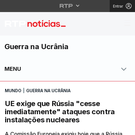
Entrar
UE exige que Rússia "
Guerra na Ucrânia
MENU
MUNDO
|
GUERRA NA UCRÂNIA
UE exige que Rússia "cesse
imediatamente" ataques contra
instalações nucleares
A Comissão Europeia exigiu hoje que a Rússia