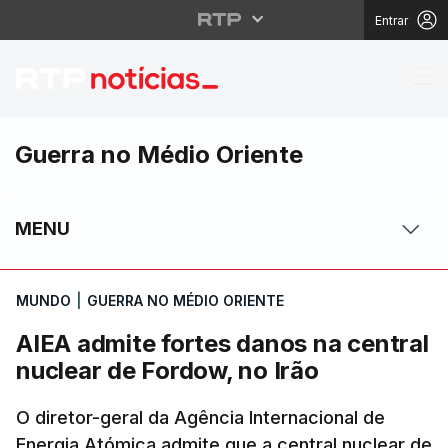
Entrar
AIEA admite fortes dan
Guerra no Médio Oriente
MENU
MUNDO
|
GUERRA NO MÉDIO ORIENTE
AIEA admite fortes danos na central
nuclear de Fordow, no Irão
O diretor-geral da Agência Internacional de
Energia Atómica admite que a central nuclear de