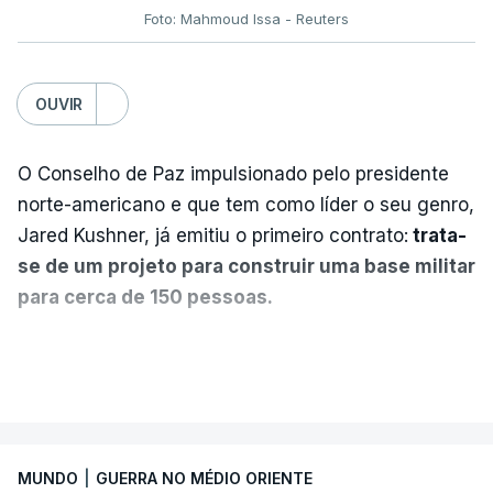
Foto: Mahmoud Issa - Reuters
OUVIR
O Conselho de Paz impulsionado pelo presidente
norte-americano e que tem como líder o seu genro,
Jared Kushner, já emitiu o primeiro contrato:
trata-
se de um projeto para construir uma base militar
para cerca de 150 pessoas.
Segundo o diário britânico
The Guardian
, este
VER MAIS
posto avançado deverá abrigar tropas
marroquinas. O contrato foi concedido à Arkel
International, uma empresa com sede no Louisiana
MUNDO
|
GUERRA NO MÉDIO ORIENTE
que já colaborou com a Administração norte-