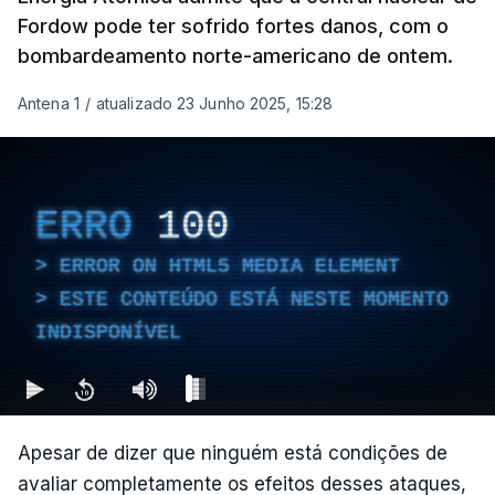
Fordow pode ter sofrido fortes danos, com o
bombardeamento norte-americano de ontem.
Antena 1
/
atualizado 23 Junho 2025, 15:28
ERRO
100
ERROR ON HTML5 MEDIA ELEMENT
ESTE CONTEÚDO ESTÁ NESTE MOMENTO
INDISPONÍVEL
Apesar de dizer que ninguém está condições de
avaliar completamente os efeitos desses ataques,