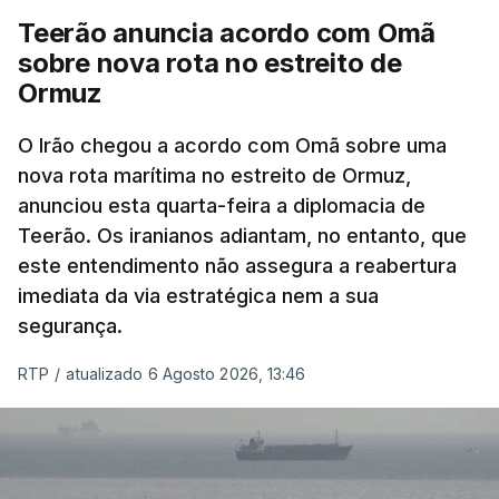
americana em projetos no Médio Oriente,
Teerão anuncia acordo com Omã
nomeadamente no Iraque.
sobre nova rota no estreito de
Ormuz
Com uma área muito reduzida,
esta pequena base
militar deverá ficar nos 60 por cento de
O Irão chegou a acordo com Omã sobre uma
nova rota marítima no estreito de Ormuz,
território de Gaza que Israel controla e a cerca
anunciou esta quarta-feira a diplomacia de
de 1,5 quilómetros da fronteira com Israel.
Teerão. Os iranianos adiantam, no entanto, que
Permite, desta forma, uma extração rápida em
este entendimento não assegura a reabertura
caso de ataque.
imediata da via estratégica nem a sua
segurança.
Segundo um funcionário do Conselho de Paz, a
organização está na “fase final de preparação de
RTP
/
atualizado 6 Agosto 2026, 13:46
vários contratos” e que um deles “diz respeito às
instalações de apoio à Força Internacional de
Estabilização”.