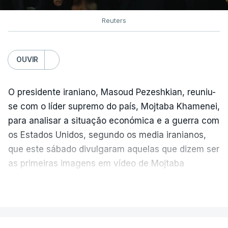
Reuters
OUVIR
O presidente iraniano, Masoud Pezeshkian, reuniu-
se com o líder supremo do país, Mojtaba Khamenei,
para analisar a situação económica e a guerra com
os Estados Unidos, segundo os media iranianos,
que este sábado divulgaram aquelas que dizem ser
as primeiras imagens em vídeo de Mojtaba
Khamenei desde o início da guerra.
VER MAIS
O vídeo de 12 segundos, sem aúdio, data ou local
de gravação, foi colocado pela agência de notícias