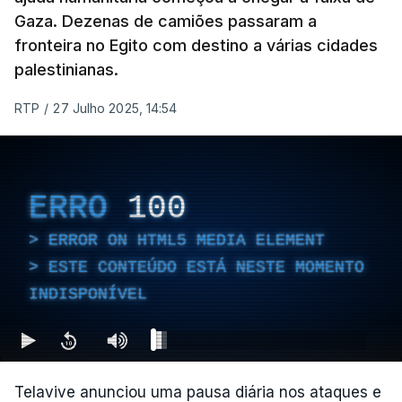
Gaza. Dezenas de camiões passaram a
fronteira no Egito com destino a várias cidades
palestinianas.
RTP
/
27 Julho 2025, 14:54
ERRO
100
ERROR ON HTML5 MEDIA ELEMENT
ESTE CONTEÚDO ESTÁ NESTE MOMENTO
INDISPONÍVEL
Telavive anunciou uma pausa diária nos ataques e