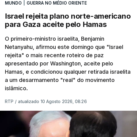
Mehr na rede social Telegram, como aquilo que
MUNDO
|
GUERRA NO MÉDIO ORIENTE
pode ser considerada uma resposta à imprensa
Israel rejeita plano norte-americano
israelita, que nos últimos tempos vem dando conta
para Gaza aceite pelo Hamas
de que o líder supremo iraniano estará em estado
crítico na sequência do bombardeamento que no
O primeiro-ministro israelita, Benjamin
último dia de fevereiro passado matou o pai, o
Netanyahu, afirmou este domingo que "Israel
ayatollah Ali Khamenei, e outros membros da
rejeita" o mais recente roteiro de paz
família.
apresentado por Washington, aceite pelo
Hamas, e condicionou qualquer retirada israelita
As imagens mostram Mojtaba Khamenei no que
a um desarmamento "real" do movimento
será uma aula religiosa, mas sem qualquer
islâmico.
indicação adicional.
RTP
/
atualizado 10 Agosto 2026, 08:26
ERRO
100
ERROR ON HTML5 MEDIA ELEMENT