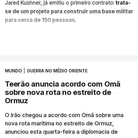
Jared Kushner, já emitiu o primeiro contrato:
trata-
se de um projeto para construir uma base militar
para cerca de 150 pessoas.
Segundo o diário britânico
The Guardian
, este
VER MAIS
posto avançado deverá abrigar tropas
marroquinas. O contrato foi concedido à Arkel
International, uma empresa com sede no Louisiana
MUNDO
|
GUERRA NO MÉDIO ORIENTE
que já colaborou com a Administração norte-
americana em projetos no Médio Oriente,
Teerão anuncia acordo com Omã
nomeadamente no Iraque.
sobre nova rota no estreito de
Ormuz
Com uma área muito reduzida,
esta pequena base
militar deverá ficar nos 60 por cento de
O Irão chegou a acordo com Omã sobre uma
nova rota marítima no estreito de Ormuz,
território de Gaza que Israel controla e a cerca
anunciou esta quarta-feira a diplomacia de
de 1,5 quilómetros da fronteira com Israel.