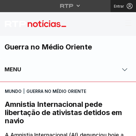
Entrar
Amnistia Internacional
Guerra no Médio Oriente
MENU
MUNDO
|
GUERRA NO MÉDIO ORIENTE
Amnistia Internacional pede
libertação de ativistas detidos em
navio
A Amnistia Internacional (AI) denunciou hoje a