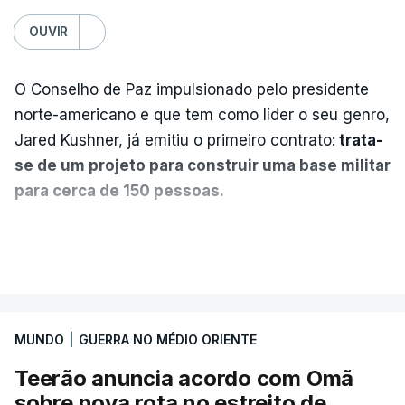
OUVIR
O Conselho de Paz impulsionado pelo presidente
norte-americano e que tem como líder o seu genro,
Jared Kushner, já emitiu o primeiro contrato:
trata-
se de um projeto para construir uma base militar
para cerca de 150 pessoas.
Segundo o diário britânico
The Guardian
, este
VER MAIS
posto avançado deverá abrigar tropas
marroquinas. O contrato foi concedido à Arkel
International, uma empresa com sede no Louisiana
MUNDO
|
GUERRA NO MÉDIO ORIENTE
que já colaborou com a Administração norte-
americana em projetos no Médio Oriente,
Teerão anuncia acordo com Omã
nomeadamente no Iraque.
sobre nova rota no estreito de