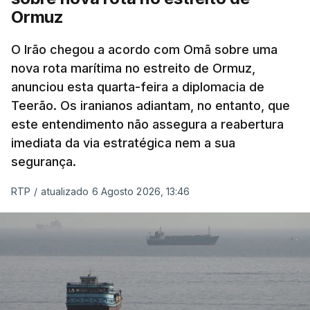
Ormuz
Com uma área muito reduzida,
esta pequena base
militar deverá ficar nos 60 por cento de
O Irão chegou a acordo com Omã sobre uma
nova rota marítima no estreito de Ormuz,
território de Gaza que Israel controla e a cerca
anunciou esta quarta-feira a diplomacia de
de 1,5 quilómetros da fronteira com Israel.
Teerão. Os iranianos adiantam, no entanto, que
Permite, desta forma, uma extração rápida em
este entendimento não assegura a reabertura
caso de ataque.
imediata da via estratégica nem a sua
segurança.
Segundo um funcionário do Conselho de Paz, a
organização está na “fase final de preparação de
RTP
/
atualizado 6 Agosto 2026, 13:46
vários contratos” e que um deles “diz respeito às
instalações de apoio à Força Internacional de
Estabilização”.
“Este contrato será um dos muitos essenciais para
o futuro de Gaza”, acrescenta este funcionário.