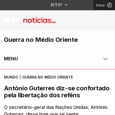
Entrar
António Guterres diz-s
Guerra no Médio Oriente
MENU
MUNDO
|
GUERRA NO MÉDIO ORIENTE
António Guterres diz-se confortado
pela libertação dos reféns
O secretário-geral das Nações Unidas, António
Guterres, disse hoje que se sente