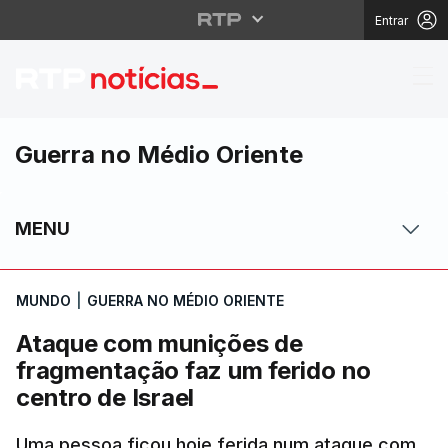
Entrar
Ataque com munições d
Guerra no Médio Oriente
MENU
MUNDO
|
GUERRA NO MÉDIO ORIENTE
Ataque com munições de
fragmentação faz um ferido no
centro de Israel
Uma pessoa ficou hoje ferida num ataque com