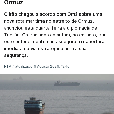
Ormuz
Com uma área muito reduzida,
esta pequena base
militar deverá ficar nos 60 por cento de
O Irão chegou a acordo com Omã sobre uma
nova rota marítima no estreito de Ormuz,
território de Gaza que Israel controla e a cerca
anunciou esta quarta-feira a diplomacia de
de 1,5 quilómetros da fronteira com Israel.
Teerão. Os iranianos adiantam, no entanto, que
Permite, desta forma, uma extração rápida em
este entendimento não assegura a reabertura
caso de ataque.
imediata da via estratégica nem a sua
segurança.
Segundo um funcionário do Conselho de Paz, a
organização está na “fase final de preparação de
RTP
/
atualizado 6 Agosto 2026, 13:46
vários contratos” e que um deles “diz respeito às
instalações de apoio à Força Internacional de
Estabilização”.
“Este contrato será um dos muitos essenciais para
o futuro de Gaza”, acrescenta este funcionário.