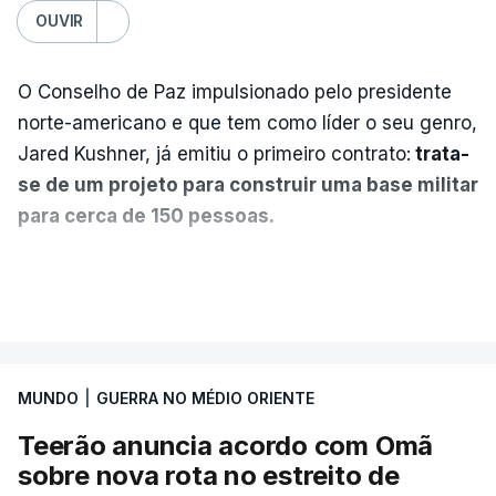
OUVIR
O Conselho de Paz impulsionado pelo presidente
norte-americano e que tem como líder o seu genro,
Jared Kushner, já emitiu o primeiro contrato:
trata-
se de um projeto para construir uma base militar
para cerca de 150 pessoas.
Segundo o diário britânico
The Guardian
, este
VER MAIS
posto avançado deverá abrigar tropas
marroquinas. O contrato foi concedido à Arkel
International, uma empresa com sede no Louisiana
MUNDO
|
GUERRA NO MÉDIO ORIENTE
que já colaborou com a Administração norte-
americana em projetos no Médio Oriente,
Teerão anuncia acordo com Omã
nomeadamente no Iraque.
sobre nova rota no estreito de