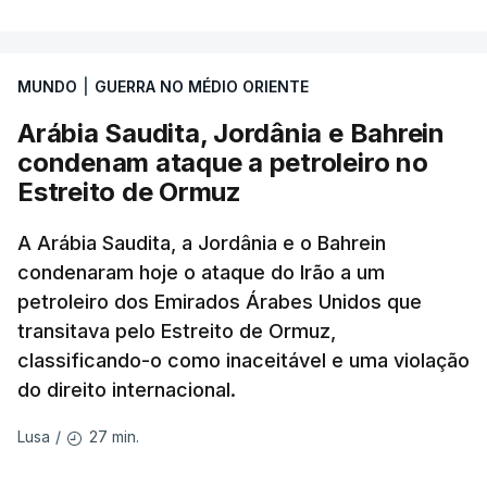
A ideia de uma trégua tem a ver com a
necessidade de travar os ataques com vista à
aplicação do plano de desarmamento do Hamas.
MUNDO
|
GUERRA NO MÉDIO ORIENTE
Arábia Saudita, Jordânia e Bahrein
Além disso, o correspondente do canal de
condenam ataque a petroleiro no
televisão israelita i24News, que também teve
Estreito de Ormuz
acesso às deliberações do Gabinete, recordou na
sexta-feira que, após a reunião, ficou por decidir a
A Arábia Saudita, a Jordânia e o Bahrein
autorização formal de Israel para a entrada em
condenaram hoje o ataque do Irão a um
Gaza da Força Internacional de Estabilização, um
petroleiro dos Emirados Árabes Unidos que
contingente multinacional proposto no âmbito do
transitava pelo Estreito de Ormuz,
Conselho da Paz promovido por Trump.
classificando-o como inaceitável e uma violação
do direito internacional.
Meios de comunicação social israelitas
informaram, após a reunião do Gabinete de
27 min.
Lusa
/
Segurança do país, que o órgão presidido por