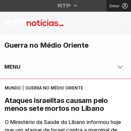
Entrar
Ataques israelitas ca
Guerra no Médio Oriente
MENU
MUNDO
|
GUERRA NO MÉDIO ORIENTE
Ataques israelitas causam pelo
menos sete mortos no Líbano
O Ministério da Saúde do Líbano informou hoje
que um ataque de Israel contra a marginal de