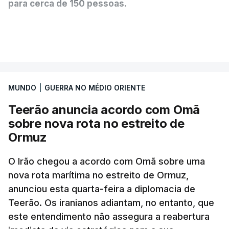
para cerca de 150 pessoas.
Segundo o diário britânico
The Guardian
, este
VER MAIS
posto avançado deverá abrigar tropas
marroquinas. O contrato foi concedido à Arkel
International, uma empresa com sede no Louisiana
MUNDO
|
GUERRA NO MÉDIO ORIENTE
que já colaborou com a Administração norte-
americana em projetos no Médio Oriente,
Teerão anuncia acordo com Omã
nomeadamente no Iraque.
sobre nova rota no estreito de
Ormuz
Com uma área muito reduzida,
esta pequena base
militar deverá ficar nos 60 por cento de
O Irão chegou a acordo com Omã sobre uma
nova rota marítima no estreito de Ormuz,
território de Gaza que Israel controla e a cerca
anunciou esta quarta-feira a diplomacia de
de 1,5 quilómetros da fronteira com Israel.
Teerão. Os iranianos adiantam, no entanto, que
Permite, desta forma, uma extração rápida em
este entendimento não assegura a reabertura
caso de ataque.