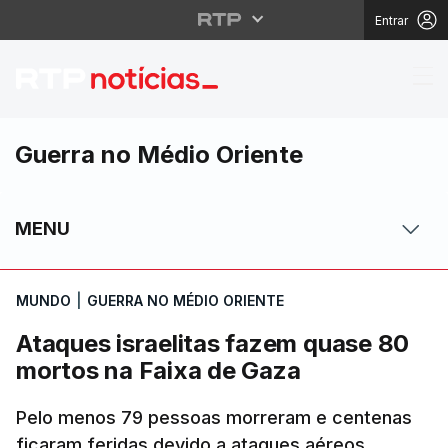
Entrar
Ataques israelitas fa
Guerra no Médio Oriente
MENU
MUNDO
|
GUERRA NO MÉDIO ORIENTE
Ataques israelitas fazem quase 80
mortos na Faixa de Gaza
Pelo menos 79 pessoas morreram e centenas
ficaram feridas devido a ataques aéreos