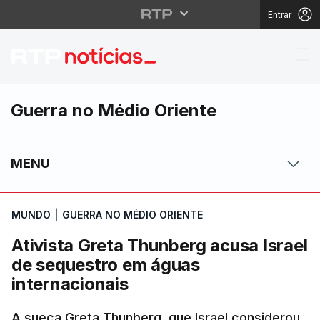
Entrar
Ativista Greta Thunber
Guerra no Médio Oriente
MENU
MUNDO
|
GUERRA NO MÉDIO ORIENTE
Ativista Greta Thunberg acusa Israel
de sequestro em águas
internacionais
A sueca Greta Thunberg, que Israel considerou