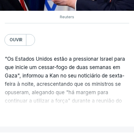
Reuters
OUVIR
"Os Estados Unidos estão a pressionar Israel para
que inicie um cessar-fogo de duas semanas em
Gaza", informou a Kan no seu noticiário de sexta-
feira à noite, acrescentando que os ministros se
opuseram, alegando que "há margem para
continuar a utilizar a força" durante a reunião do
Gabinete de Segurança de quinta-feira.
VER MAIS
A ideia de uma trégua tem a ver com a
necessidade de travar os ataques com vista à