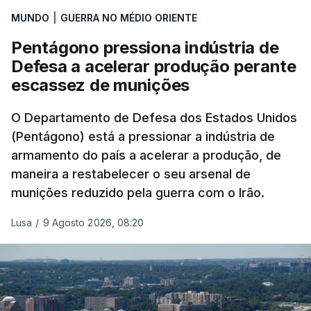
aplicação do plano de desarmamento do Hamas.
MUNDO
|
GUERRA NO MÉDIO ORIENTE
Pentágono pressiona indústria de
Além disso, o correspondente do canal de
Defesa a acelerar produção perante
televisão israelita i24News, que também teve
escassez de munições
acesso às deliberações do Gabinete, recordou na
sexta-feira que, após a reunião, ficou por decidir a
O Departamento de Defesa dos Estados Unidos
autorização formal de Israel para a entrada em
(Pentágono) está a pressionar a indústria de
Gaza da Força Internacional de Estabilização, um
armamento do país a acelerar a produção, de
contingente multinacional proposto no âmbito do
maneira a restabelecer o seu arsenal de
Conselho da Paz promovido por Trump.
munições reduzido pela guerra com o Irão.
Meios de comunicação social israelitas
Lusa
/
9 Agosto 2026, 08:20
informaram, após a reunião do Gabinete de
Segurança do país, que o órgão presidido por
Netanyahu exigiu durante a sessão de quinta-feira
a retoma dos ataques aéreos em Gaza,