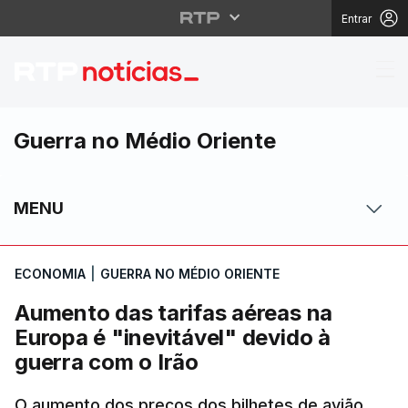
Entrar
Aumento das tarifas aé
Guerra no Médio Oriente
MENU
ECONOMIA
|
GUERRA NO MÉDIO ORIENTE
Aumento das tarifas aéreas na
Europa é "inevitável" devido à
guerra com o Irão
O aumento dos preços dos bilhetes de avião