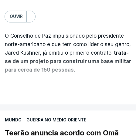
OUVIR
O Conselho de Paz impulsionado pelo presidente
norte-americano e que tem como líder o seu genro,
Jared Kushner, já emitiu o primeiro contrato:
trata-
se de um projeto para construir uma base militar
para cerca de 150 pessoas.
Segundo o diário britânico
The Guardian
, este
VER MAIS
posto avançado deverá abrigar tropas
marroquinas. O contrato foi concedido à Arkel
International, uma empresa com sede no Louisiana
MUNDO
|
GUERRA NO MÉDIO ORIENTE
que já colaborou com a Administração norte-
americana em projetos no Médio Oriente,
Teerão anuncia acordo com Omã