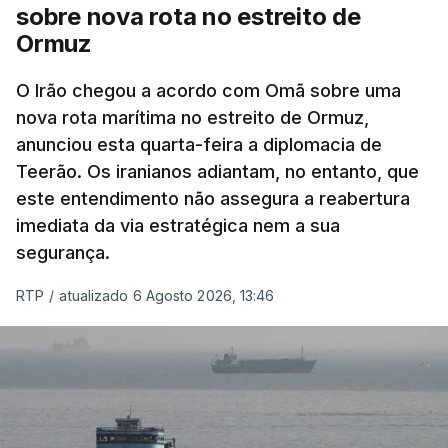
nomeadamente no Iraque.
sobre nova rota no estreito de
Ormuz
Com uma área muito reduzida,
esta pequena base
militar deverá ficar nos 60 por cento de
O Irão chegou a acordo com Omã sobre uma
nova rota marítima no estreito de Ormuz,
território de Gaza que Israel controla e a cerca
anunciou esta quarta-feira a diplomacia de
de 1,5 quilómetros da fronteira com Israel.
Teerão. Os iranianos adiantam, no entanto, que
Permite, desta forma, uma extração rápida em
este entendimento não assegura a reabertura
caso de ataque.
imediata da via estratégica nem a sua
segurança.
Segundo um funcionário do Conselho de Paz, a
organização está na “fase final de preparação de
RTP
/
atualizado 6 Agosto 2026, 13:46
vários contratos” e que um deles “diz respeito às
instalações de apoio à Força Internacional de
Estabilização”.
“Este contrato será um dos muitos essenciais para