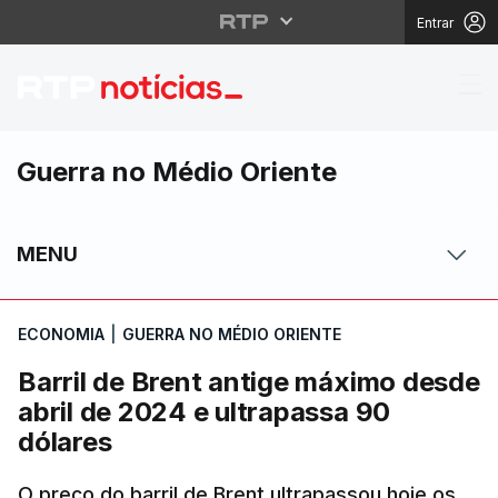
Entrar
Barril de Brent antige
Guerra no Médio Oriente
MENU
ECONOMIA
|
GUERRA NO MÉDIO ORIENTE
Barril de Brent antige máximo desde
abril de 2024 e ultrapassa 90
dólares
O preço do barril de Brent ultrapassou hoje os