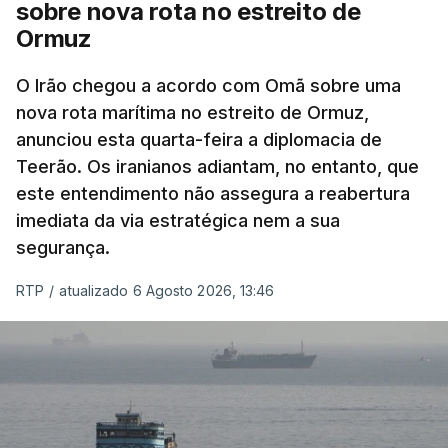
nomeadamente no Iraque.
sobre nova rota no estreito de
Ormuz
Com uma área muito reduzida,
esta pequena base
militar deverá ficar nos 60 por cento de
O Irão chegou a acordo com Omã sobre uma
nova rota marítima no estreito de Ormuz,
território de Gaza que Israel controla e a cerca
anunciou esta quarta-feira a diplomacia de
de 1,5 quilómetros da fronteira com Israel.
Teerão. Os iranianos adiantam, no entanto, que
Permite, desta forma, uma extração rápida em
este entendimento não assegura a reabertura
caso de ataque.
imediata da via estratégica nem a sua
segurança.
Segundo um funcionário do Conselho de Paz, a
organização está na “fase final de preparação de
RTP
/
atualizado 6 Agosto 2026, 13:46
vários contratos” e que um deles “diz respeito às
instalações de apoio à Força Internacional de
Estabilização”.
“Este contrato será um dos muitos essenciais para