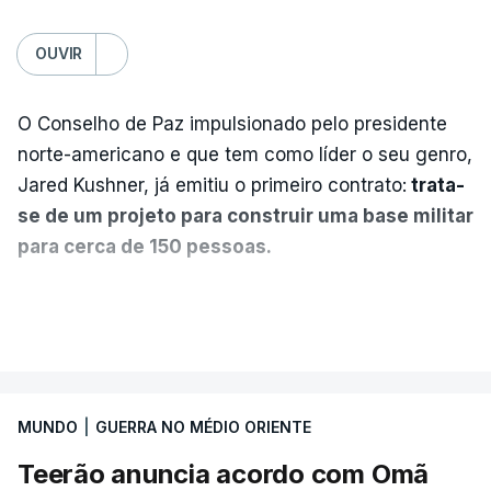
OUVIR
O Conselho de Paz impulsionado pelo presidente
norte-americano e que tem como líder o seu genro,
Jared Kushner, já emitiu o primeiro contrato:
trata-
se de um projeto para construir uma base militar
para cerca de 150 pessoas.
Segundo o diário britânico
The Guardian
, este
VER MAIS
posto avançado deverá abrigar tropas
marroquinas. O contrato foi concedido à Arkel
International, uma empresa com sede no Louisiana
MUNDO
|
GUERRA NO MÉDIO ORIENTE
que já colaborou com a Administração norte-
americana em projetos no Médio Oriente,
Teerão anuncia acordo com Omã