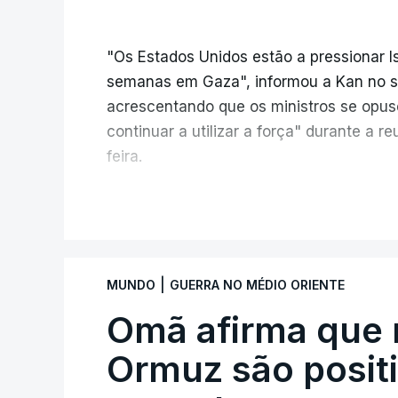
"Os Estados Unidos estão a pressionar I
semanas em Gaza", informou a Kan no seu
acrescentando que os ministros se opu
continuar a utilizar a força" durante a 
feira.
A ideia de uma trégua tem a ver com a 
V
aplicação do plano de desarmamento d
Além disso, o correspondente do canal d
|
MUNDO
GUERRA NO MÉDIO ORIENTE
teve acesso às deliberações do Gabinete
ficou por decidir a autorização formal d
Omã afirma que 
Internacional de Estabilização, um cont
Ormuz são positi
Conselho da Paz promovido por Trump.