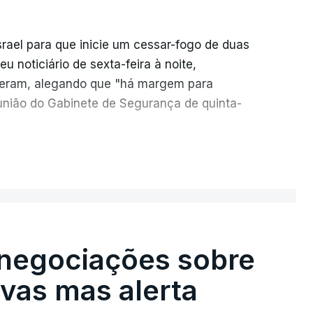
srael para que inicie um cessar-fogo de duas
 noticiário de sexta-feira à noite,
seram, alegando que "há margem para
reunião do Gabinete de Segurança de quinta-
necessidade de travar os ataques com vista à
ER MAIS
o Hamas.
e televisão israelita i24News, que também
, recordou na sexta-feira que, após a reunião,
e Israel para a entrada em Gaza da Força
negociações sobre
ingente multinacional proposto no âmbito do
vas mas alerta