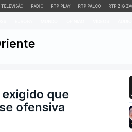
TELEVISÃO
RÁDIO
RTP PLAY
RTP PALCO
RTP ZIG ZA
026
EUROPA
MUNDO
OPINIÃO
VÍDEOS
ÁUDIO
exigido que Netanyahu a
riente
r exigido que
se ofensiva