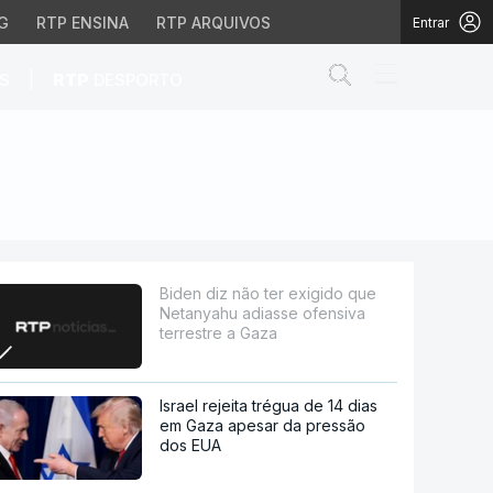
G
RTP ENSINA
RTP ARQUIVOS
Entrar
Abrir campo de
|
S
RTP
DESPORTO
diasse ofensiva terrest
Biden diz não ter exigido que
Netanyahu adiasse ofensiva
terrestre a Gaza
Israel rejeita trégua de 14 dias
em Gaza apesar da pressão
dos EUA