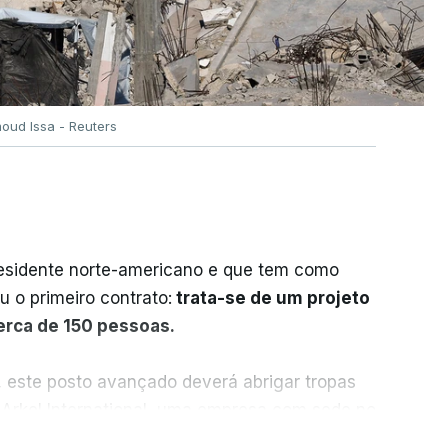
oud Issa - Reuters
residente norte-americano e que tem como
iu o primeiro contrato:
trata-se de um projeto
cerca de 150 pessoas.
, este posto avançado deverá abrigar tropas
 Arkel International, uma empresa com sede no
istração norte-americana em projetos no
ER MAIS