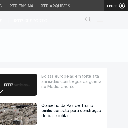
G
RTP ENSINA
RTP ARQUIVOS
Entrar
Abrir campo de
|
S
RTP
DESPORTO
com trégua da guerra n
Bolsas europeias em forte alta
animadas com trégua da guerra
no Médio Oriente
Conselho da Paz de Trump
emitiu contrato para construção
de base militar