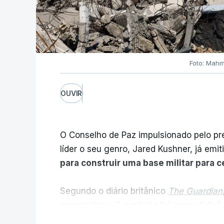
Foto: Mahm
OUVIR
O Conselho de Paz impulsionado pelo p
líder o seu genro, Jared Kushner, já emit
para construir uma base militar para 
Segundo o diário britânico
The Guardian
marroquinas. O contrato foi concedido à
Louisiana que já colaborou com a Admin
V