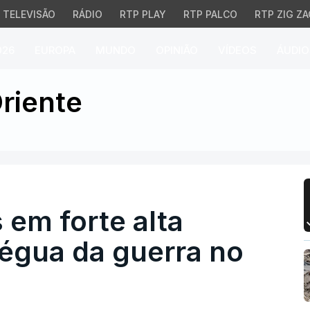
TELEVISÃO
RÁDIO
RTP PLAY
RTP PALCO
RTP ZIG ZA
026
EUROPA
MUNDO
OPINIÃO
VÍDEOS
ÁUDIO
m forte alta animadas 
riente
 em forte alta
égua da guerra no