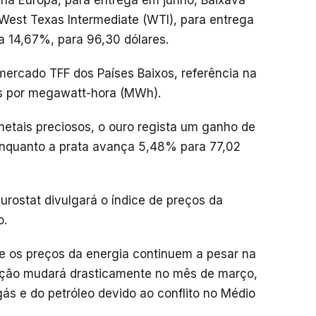
a na Europa, para entrega em junho, Baixava
West Texas Intermediate (WTI), para entrega
a 14,67%, para 96,30 dólares.
mercado TFF dos Países Baixos, referência na
os por megawatt-hora (MWh).
metais preciosos, o ouro regista um ganho de
enquanto a prata avança 5,48% para 77,02
Eurostat divulgará o índice de preços da
o.
e os preços da energia continuem a pesar na
uação mudará drasticamente no mês de março,
ás e do petróleo devido ao conflito no Médio