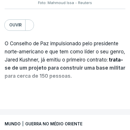
Foto: Mahmoud Issa - Reuters
OUVIR
O Conselho de Paz impulsionado pelo presidente
norte-americano e que tem como líder o seu genro,
Jared Kushner, já emitiu o primeiro contrato:
trata-
se de um projeto para construir uma base militar
para cerca de 150 pessoas.
Segundo o diário britânico
The Guardian
, este
VER MAIS
posto avançado deverá abrigar tropas
marroquinas. O contrato foi concedido à Arkel
International, uma empresa com sede no Louisiana
MUNDO
|
GUERRA NO MÉDIO ORIENTE
que já colaborou com a Administração norte-