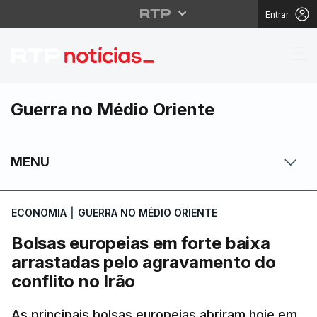
Entrar
Bolsas europeias em fo
Guerra no Médio Oriente
MENU
ECONOMIA
|
GUERRA NO MÉDIO ORIENTE
Bolsas europeias em forte baixa
arrastadas pelo agravamento do
conflito no Irão
As principais bolsas europeias abriram hoje em