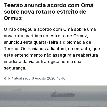
americana em projetos no Médio Oriente,
Teerão anuncia acordo com Omã
nomeadamente no Iraque.
sobre nova rota no estreito de
Ormuz
Com uma área muito reduzida,
esta pequena base
militar deverá ficar nos 60 por cento de
O Irão chegou a acordo com Omã sobre uma
nova rota marítima no estreito de Ormuz,
território de Gaza que Israel controla e a cerca
anunciou esta quarta-feira a diplomacia de
de 1,5 quilómetros da fronteira com Israel.
Teerão. Os iranianos adiantam, no entanto, que
Permite, desta forma, uma extração rápida em
este entendimento não assegura a reabertura
caso de ataque.
imediata da via estratégica nem a sua
segurança.
Segundo um funcionário do Conselho de Paz, a
organização está na “fase final de preparação de
RTP
/
atualizado 6 Agosto 2026, 13:46
vários contratos” e que um deles “diz respeito às
instalações de apoio à Força Internacional de
Estabilização”.