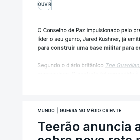
OUVIR
O Conselho de Paz impulsionado pelo p
líder o seu genro, Jared Kushner, já emit
para construir uma base militar para 
Segundo o diário britânico
The Guardian
marroquinas. O contrato foi concedido à
Louisiana que já colaborou com a Admin
V
Médio Oriente, nomeadamente no Iraqu
Com uma área muito reduzida,
esta peq
|
MUNDO
GUERRA NO MÉDIO ORIENTE
cento de território de Gaza que Israel
Teerão anuncia
fronteira com Israel. Permite, desta 
ataque.