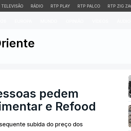
TELEVISÃO
RÁDIO
RTP PLAY
RTP PALCO
RTP ZIG ZA
026
EUROPA
MUNDO
OPINIÃO
VÍDEOS
ÁUDIO
soas pedem ajuda a Ba
riente
pessoas pedem
imentar e Refood
nsequente subida do preço dos