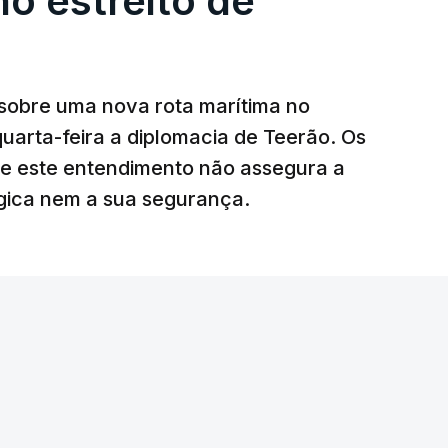
no estreito de
az, a organização está na “fase final de
 deles “diz respeito às instalações de apoio à
sobre uma nova rota marítima no
uarta-feira a diplomacia de Teerão. Os
ciais para o futuro de Gaza”, acrescenta este
ue este entendimento não assegura a
égica nem a sua segurança.
litar
para uma futura Força Internacional de
ra 5.000 militares.
o Conselho de Segurança da ONU aprovou o
nal de Estabilização para Gaza, sendo ainda
tribuir com o envio de tropas ou quando poderá