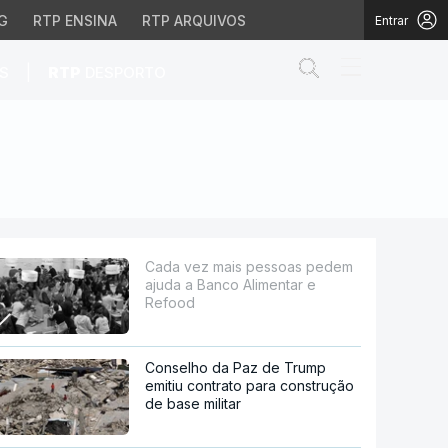
G
RTP ENSINA
RTP ARQUIVOS
Entrar
Abrir campo de
|
S
RTP
DESPORTO
nco Alimentar e Refood
Cada vez mais pessoas pedem
ajuda a Banco Alimentar e
Refood
Conselho da Paz de Trump
emitiu contrato para construção
de base militar