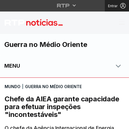
Entrar
Chefe da AIEA garante
Guerra no Médio Oriente
MENU
MUNDO
|
GUERRA NO MÉDIO ORIENTE
Chefe da AIEA garante capacidade
para efetuar inspeções
"incontestáveis"
O chefe da Agência Internacional de Energia