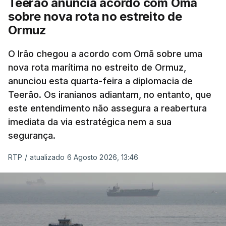
Teerão anuncia acordo com Omã
nomeadamente no Iraque.
sobre nova rota no estreito de
Ormuz
Com uma área muito reduzida,
esta pequena base
militar deverá ficar nos 60 por cento de
O Irão chegou a acordo com Omã sobre uma
nova rota marítima no estreito de Ormuz,
território de Gaza que Israel controla e a cerca
anunciou esta quarta-feira a diplomacia de
de 1,5 quilómetros da fronteira com Israel.
Teerão. Os iranianos adiantam, no entanto, que
Permite, desta forma, uma extração rápida em
este entendimento não assegura a reabertura
caso de ataque.
imediata da via estratégica nem a sua
segurança.
Segundo um funcionário do Conselho de Paz, a
organização está na “fase final de preparação de
RTP
/
atualizado 6 Agosto 2026, 13:46
vários contratos” e que um deles “diz respeito às
instalações de apoio à Força Internacional de
Estabilização”.
“Este contrato será um dos muitos essenciais para