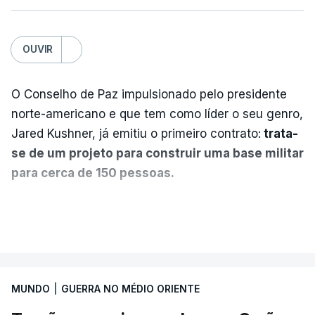
OUVIR
O Conselho de Paz impulsionado pelo presidente
norte-americano e que tem como líder o seu genro,
Jared Kushner, já emitiu o primeiro contrato:
trata-
se de um projeto para construir uma base militar
para cerca de 150 pessoas.
Segundo o diário britânico
The Guardian
, este
VER MAIS
posto avançado deverá abrigar tropas
marroquinas. O contrato foi concedido à Arkel
International, uma empresa com sede no Louisiana
MUNDO
|
GUERRA NO MÉDIO ORIENTE
que já colaborou com a Administração norte-
americana em projetos no Médio Oriente,