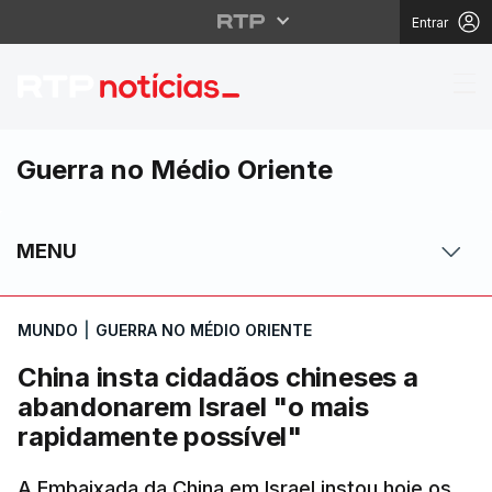
Entrar
China insta cidadãos 
Guerra no Médio Oriente
MENU
MUNDO
|
GUERRA NO MÉDIO ORIENTE
China insta cidadãos chineses a
abandonarem Israel "o mais
rapidamente possível"
A Embaixada da China em Israel instou hoje os