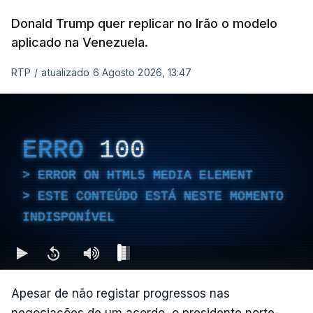
Donald Trump quer replicar no Irão o modelo
aplicado na Venezuela.
RTP
/
atualizado 6 Agosto 2026, 13:47
ERRO
100
ERROR ON HTML5 MEDIA ELEMENT
ESTE CONTEÚDO ESTÁ NESTE MOMENTO
INDISPONÍVEL
Apesar de não registar progressos nas
negociações de um acordo, o presidente norte-