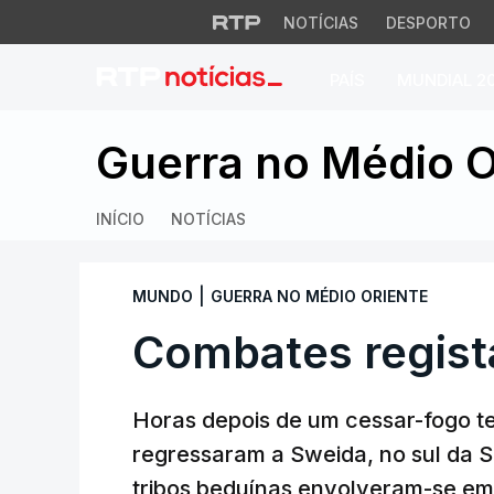
NOTÍCIAS
DESPORTO
PAÍS
MUNDIAL 2
Combates registado
Guerra no Médio O
INÍCIO
NOTÍCIAS
|
MUNDO
GUERRA NO MÉDIO ORIENTE
Combates regista
Horas depois de um cessar-fogo t
regressaram a Sweida, no sul da S
tribos beduínas envolveram-se em