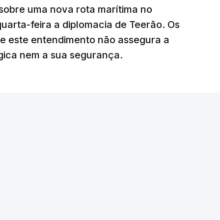
sobre uma nova rota marítima no
uarta-feira a diplomacia de Teerão. Os
ciais para o futuro de Gaza”, acrescenta este
ue este entendimento não assegura a
égica nem a sua segurança.
litar
para uma futura Força Internacional de
ra 5.000 militares.
o Conselho de Segurança da ONU aprovou o
nal de Estabilização para Gaza, sendo ainda
tribuir com o envio de tropas ou quando poderá
edispôs a contribuir com um contingente e
amento o envio de militares, em caso de