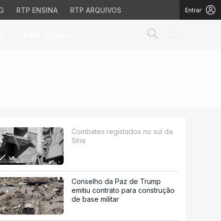
G
RTP ENSINA
RTP ARQUIVOS
Entrar
Abrir campo de
|
S
RTP
DESPORTO
Combates registados no sul da
Síria
Conselho da Paz de Trump
emitiu contrato para construção
de base militar