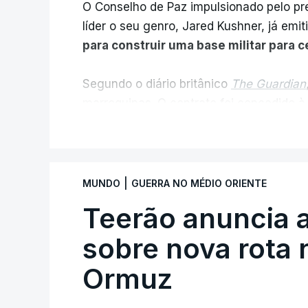
O Conselho de Paz impulsionado pelo p
líder o seu genro, Jared Kushner, já emit
para construir uma base militar para 
Segundo o diário britânico
The Guardian
marroquinas. O contrato foi concedido à
Louisiana que já colaborou com a Admin
V
Médio Oriente, nomeadamente no Iraqu
Com uma área muito reduzida,
esta peq
|
MUNDO
GUERRA NO MÉDIO ORIENTE
cento de território de Gaza que Israel
Teerão anuncia
fronteira com Israel. Permite, desta 
ataque.
sobre nova rota 
Ormuz
Segundo um funcionário do Conselho de P
preparação de vários contratos” e que um