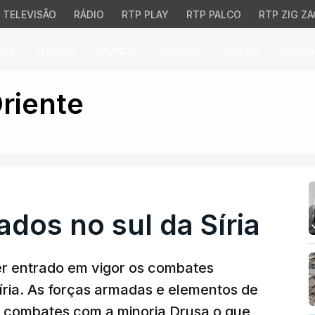
TELEVISÃO
RÁDIO
RTP PLAY
RTP PALCO
RTP ZIG ZA
026
EUROPA
MUNDO
OPINIÃO
VÍDEOS
ÁUDIO
s no sul da Síria
riente
dos no sul da Síria
er entrado em vigor os combates
íria. As forças armadas e elementos de
 combates com a minoria Drusa o que