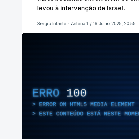
levou à intervenção de Israel.
Sérgio Infante - Antena 1
/
16 Julho 2025, 20:55
ERRO
100
ERROR ON HTML5 MEDIA ELEMENT
ESTE CONTEÚDO ESTÁ NESTE MOME