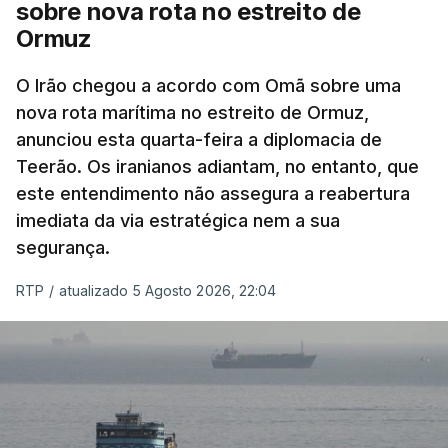
sobre nova rota no estreito de
Segundo o meio de comunicação Axios, que cita
Ormuz
"fontes regionais" não identificadas, e
stá em
discussão um acordo temporário de 60 dias
O Irão chegou a acordo com Omã sobre uma
para organizar a passagem no estreito entre o
nova rota marítima no estreito de Ormuz,
Irão e o sultanato de Omã.
anunciou esta quarta-feira a diplomacia de
Teerão. Os iranianos adiantam, no entanto, que
Este acordo preliminar prevê, segundo o Axios, que
este entendimento não assegura a reabertura
todo o transporte marítimo que entre através do
imediata da via estratégica nem a sua
estreito utilize uma rota a norte nas águas
segurança.
iranianas, e que qualquer navio que saia siga uma
trajetória meridional nas águas controladas por
RTP
/
atualizado 5 Agosto 2026, 22:04
Omã, tudo isto sem portagens ou direitos de
passagem. A via central seria desminada durante
este período de 60 dias.