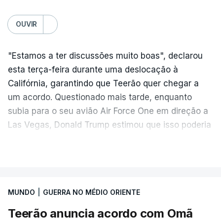
OUVIR
"Estamos a ter discussões muito boas", declarou
esta terça-feira durante uma deslocação à
Califórnia, garantindo que Teerão quer chegar a
um acordo. Questionado mais tarde, enquanto
subia para o seu avião Air Force One em direção a
Las Vegas, Donald Trump estimou que isso poderia
acontecer "amanhã [hoje] ou no dia seguinte".
VER MAIS
O secretário de Estado norte-americano, Marco
Rubio, tinha dado conta na terça-feira de
"progressos" nas negociações com o Irão e Omã,
MUNDO
|
GUERRA NO MÉDIO ORIENTE
cujas costas se situam ao longo do estreito.
Teerão anuncia acordo com Omã