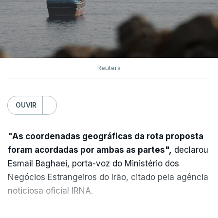
ERRO
100
ERROR ON HTML5 MEDIA ELEMENT
ESTE CONTEÚDO ESTÁ NESTE
MOMENTO INDISPONÍVEL
Reuters
OUVIR
Na terça-feira, Donald Trump e o emir do Catar,
xeque Tamim bin Hamad al-Thani, conversaram
por telefone sobre os esforços para "acalmar as
"As coordenadas geográficas da rota proposta
tensões"
entre Washington e Teerão e "aproximar
foram acordadas por ambas as partes",
declarou
as duas partes", indicou o palácio do Qatar num
Esmail Baghaei, porta-voz do Ministério dos
comunicado.
Negócios Estrangeiros do Irão, citado pela agência
noticiosa oficial IRNA.
Em consequência da retoma dos esforços
diplomáticos, o preço do petróleo afundou em Wall
Segundo este responsável, a declaração