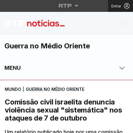
Entrar
Comissão civil israeli
Guerra no Médio Oriente
MENU
MUNDO
|
GUERRA NO MÉDIO ORIENTE
Comissão civil israelita denuncia
violência sexual "sistemática" nos
ataques de 7 de outubro
Um relatório publicado hoje por uma comissão