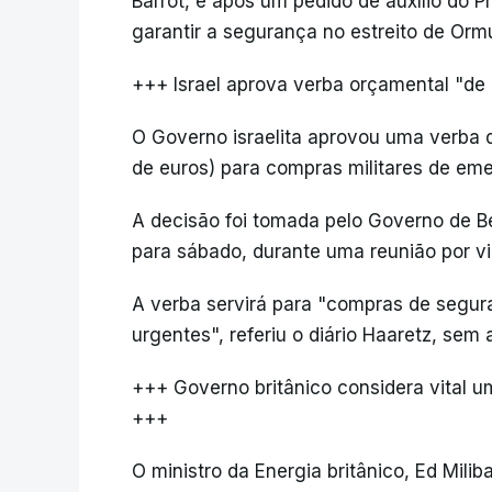
Barrot, e após um pedido de auxílio do 
garantir a segurança no estreito de Orm
+++ Israel aprova verba orçamental "d
O Governo israelita aprovou uma verba d
de euros) para compras militares de emer
A decisão foi tomada pelo Governo de B
para sábado, durante uma reunião por v
A verba servirá para "compras de segur
urgentes", referiu o diário Haaretz, sem 
+++ Governo britânico considera vital u
+++
O ministro da Energia britânico, Ed Milib