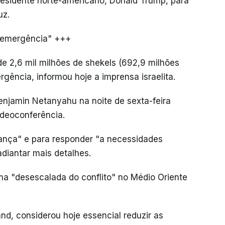
Presidente norte-americano, Donald Trump, para
uz.
e emergência" +++
e 2,6 mil milhões de shekels (692,9 milhões
gência, informou hoje a imprensa israelita.
enjamin Netanyahu na noite de sexta-feira
ideoconferência.
ança" e para responder "a necessidades
adiantar mais detalhes.
ma "desescalada do conflito" no Médio Oriente
and, considerou hoje essencial reduzir as