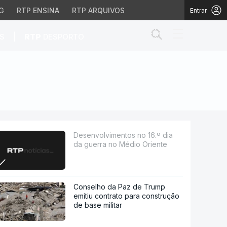
G
RTP ENSINA
RTP ARQUIVOS
Entrar
Abrir campo de
|
S
RTP
DESPORTO
o Médio Oriente
Desenvolvimentos no 16.º dia
da guerra no Médio Oriente
Conselho da Paz de Trump
emitiu contrato para construção
de base militar