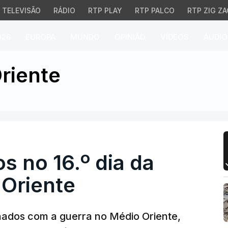
TELEVISÃO
RÁDIO
RTP PLAY
RTP PALCO
RTP ZIG ZA
026
EUROPA
MUNDO
OPINIÃO
VÍDEOS
ÁUDIO
o 16.º dia da guerra n
riente
 no 16.º dia da
 Oriente
nados com a guerra no Médio Oriente,