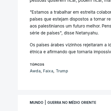
pessoas quiserem ficar, podem ficar, ma
"Estamos a trabalhar em estreita colab
países que estejam dispostos a tornar r
aos palestinianos um futuro melhor. Pe
série de países", disse Netanyahu.
Os países árabes vizinhos rejeitaram a i
étnica e afirmando que tornaria impossív
TÓPICOS
Awda
,
Faixa
,
Trump
|
MUNDO
GUERRA NO MÉDIO ORIENTE