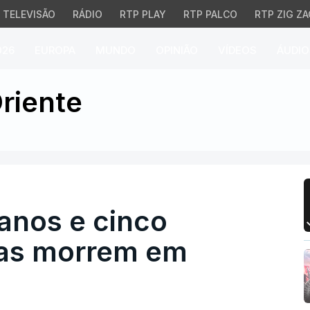
TELEVISÃO
RÁDIO
RTP PLAY
RTP PALCO
RTP ZIG ZA
026
EUROPA
MUNDO
OPINIÃO
VÍDEOS
ÁUDIO
nos e cinco soldados is
riente
ianos e cinco
itas morrem em