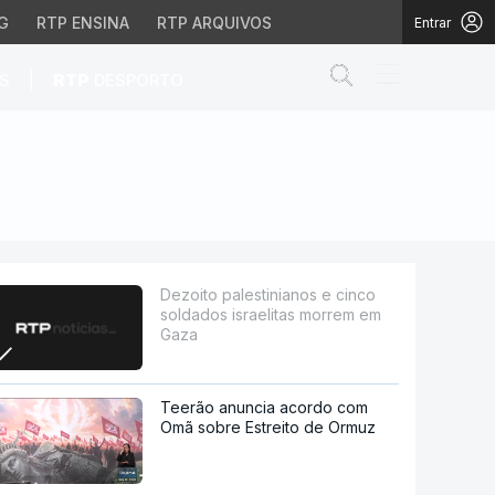
G
RTP ENSINA
RTP ARQUIVOS
Entrar
Abrir campo de
|
S
RTP
DESPORTO
raelitas morrem em Gaz
Dezoito palestinianos e cinco
soldados israelitas morrem em
Gaza
Teerão anuncia acordo com
Omã sobre Estreito de Ormuz