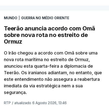
marroquinas. O contrato foi concedido à Arkel
International, uma empresa com sede no Louisiana
MUNDO
|
GUERRA NO MÉDIO ORIENTE
que já colaborou com a Administração norte-
americana em projetos no Médio Oriente,
Teerão anuncia acordo com Omã
nomeadamente no Iraque.
sobre nova rota no estreito de
Ormuz
Com uma área muito reduzida,
esta pequena base
militar deverá ficar nos 60 por cento de
O Irão chegou a acordo com Omã sobre uma
nova rota marítima no estreito de Ormuz,
território de Gaza que Israel controla e a cerca
anunciou esta quarta-feira a diplomacia de
de 1,5 quilómetros da fronteira com Israel.
Teerão. Os iranianos adiantam, no entanto, que
Permite, desta forma, uma extração rápida em
este entendimento não assegura a reabertura
caso de ataque.
imediata da via estratégica nem a sua
segurança.
Segundo um funcionário do Conselho de Paz, a
organização está na “fase final de preparação de
RTP
/
atualizado 6 Agosto 2026, 13:46
vários contratos” e que um deles “diz respeito às