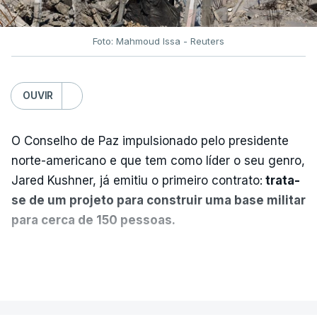
Foto: Mahmoud Issa - Reuters
OUVIR
O Conselho de Paz impulsionado pelo presidente
norte-americano e que tem como líder o seu genro,
Jared Kushner, já emitiu o primeiro contrato:
trata-
se de um projeto para construir uma base militar
para cerca de 150 pessoas.
Segundo o diário britânico
The Guardian
, este
VER MAIS
posto avançado deverá abrigar tropas
marroquinas. O contrato foi concedido à Arkel