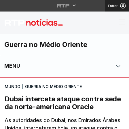
Entrar
Dubai interceta ataqu
Guerra no Médio Oriente
MENU
MUNDO
|
GUERRA NO MÉDIO ORIENTE
Dubai interceta ataque contra sede
da norte-americana Oracle
As autoridades do Dubai, nos Emirados Árabes
Unidos, intercetaram hoje um ataque contra o