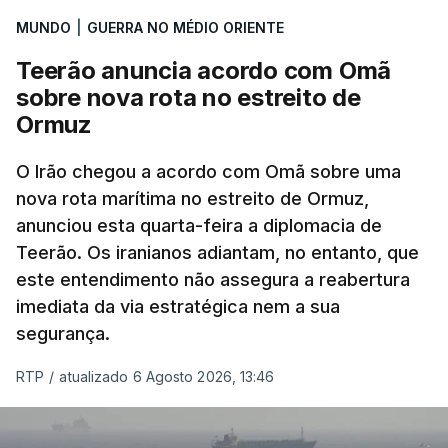
International, uma empresa com sede no Louisiana
MUNDO
|
GUERRA NO MÉDIO ORIENTE
que já colaborou com a Administração norte-
americana em projetos no Médio Oriente,
Teerão anuncia acordo com Omã
nomeadamente no Iraque.
sobre nova rota no estreito de
Ormuz
Com uma área muito reduzida,
esta pequena base
militar deverá ficar nos 60 por cento de
O Irão chegou a acordo com Omã sobre uma
nova rota marítima no estreito de Ormuz,
território de Gaza que Israel controla e a cerca
anunciou esta quarta-feira a diplomacia de
de 1,5 quilómetros da fronteira com Israel.
Teerão. Os iranianos adiantam, no entanto, que
Permite, desta forma, uma extração rápida em
este entendimento não assegura a reabertura
caso de ataque.
imediata da via estratégica nem a sua
segurança.
Segundo um funcionário do Conselho de Paz, a
organização está na “fase final de preparação de
RTP
/
atualizado 6 Agosto 2026, 13:46
vários contratos” e que um deles “diz respeito às
instalações de apoio à Força Internacional de