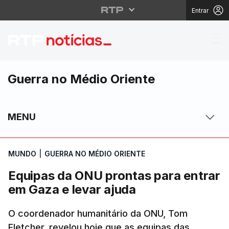
Entrar
Equipas da ONU pronta
Guerra no Médio Oriente
MENU
MUNDO
|
GUERRA NO MÉDIO ORIENTE
Equipas da ONU prontas para entrar
em Gaza e levar ajuda
O coordenador humanitário da ONU, Tom
Fletcher, revelou hoje que as equipas das