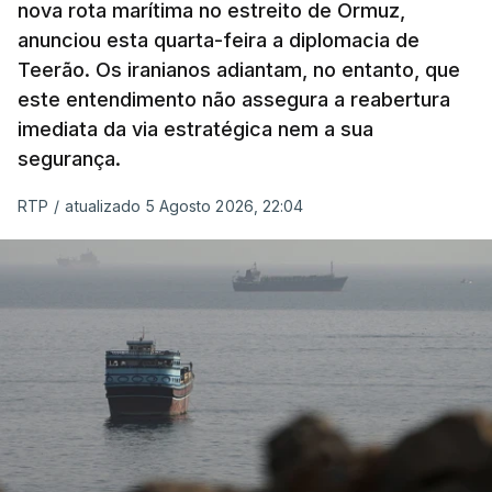
nova rota marítima no estreito de Ormuz,
Irão e o sultanato de Omã.
anunciou esta quarta-feira a diplomacia de
Teerão. Os iranianos adiantam, no entanto, que
Este acordo preliminar prevê, segundo o Axios, que
este entendimento não assegura a reabertura
todo o transporte marítimo que entre através do
imediata da via estratégica nem a sua
estreito utilize uma rota a norte nas águas
segurança.
iranianas, e que qualquer navio que saia siga uma
trajetória meridional nas águas controladas por
RTP
/
atualizado 5 Agosto 2026, 22:04
Omã, tudo isto sem portagens ou direitos de
passagem. A via central seria desminada durante
este período de 60 dias.
ERRO
100
ERROR ON HTML5 MEDIA ELEMENT
ESTE CONTEÚDO ESTÁ NESTE