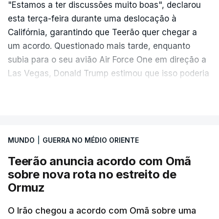
"Estamos a ter discussões muito boas", declarou
esta terça-feira durante uma deslocação à
Califórnia, garantindo que Teerão quer chegar a
um acordo. Questionado mais tarde, enquanto
subia para o seu avião Air Force One em direção a
Las Vegas, Donald Trump estimou que isso poderia
acontecer "amanhã [hoje] ou no dia seguinte".
VER MAIS
O secretário de Estado norte-americano, Marco
Rubio, tinha dado conta na terça-feira de
"progressos" nas negociações com o Irão e Omã,
MUNDO
|
GUERRA NO MÉDIO ORIENTE
cujas costas se situam ao longo do estreito.
Teerão anuncia acordo com Omã
sobre nova rota no estreito de
Segundo o meio de comunicação Axios, que cita
Ormuz
"fontes regionais" não identificadas, e
stá em
discussão um acordo temporário de 60 dias
O Irão chegou a acordo com Omã sobre uma
para organizar a passagem no estreito entre o