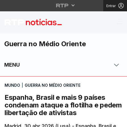
Entrar
Espanha, Brasil e mais
Guerra no Médio Oriente
MENU
MUNDO
|
GUERRA NO MÉDIO ORIENTE
Espanha, Brasil e mais 9 países
condenam ataque a flotilha e pedem
libertação de ativistas
Madrid, 30 abr 2026 (Lusa) - Espanha, Brasil e