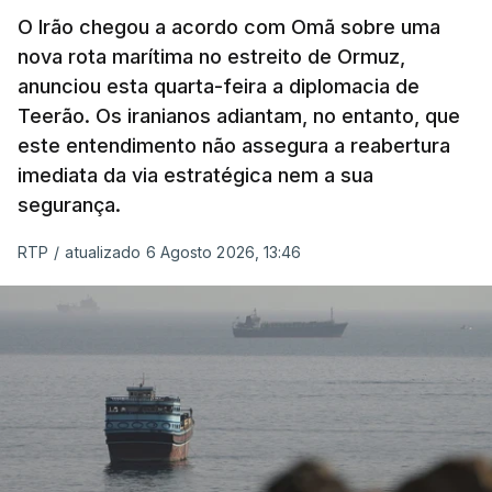
militar deverá ficar nos 60 por cento de
O Irão chegou a acordo com Omã sobre uma
nova rota marítima no estreito de Ormuz,
território de Gaza que Israel controla e a cerca
anunciou esta quarta-feira a diplomacia de
de 1,5 quilómetros da fronteira com Israel.
Teerão. Os iranianos adiantam, no entanto, que
Permite, desta forma, uma extração rápida em
este entendimento não assegura a reabertura
caso de ataque.
imediata da via estratégica nem a sua
segurança.
Segundo um funcionário do Conselho de Paz, a
organização está na “fase final de preparação de
RTP
/
atualizado 6 Agosto 2026, 13:46
vários contratos” e que um deles “diz respeito às
instalações de apoio à Força Internacional de
Estabilização”.
“Este contrato será um dos muitos essenciais para
o futuro de Gaza”, acrescenta este funcionário.
Inicialmente, os
planos para esta base militar
para