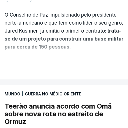
O Conselho de Paz impulsionado pelo presidente
norte-americano e que tem como líder o seu genro,
Jared Kushner, já emitiu o primeiro contrato:
trata-
se de um projeto para construir uma base militar
para cerca de 150 pessoas.
Segundo o diário britânico
The Guardian
, este
VER MAIS
posto avançado deverá abrigar tropas
marroquinas. O contrato foi concedido à Arkel
International, uma empresa com sede no Louisiana
MUNDO
|
GUERRA NO MÉDIO ORIENTE
que já colaborou com a Administração norte-
americana em projetos no Médio Oriente,
Teerão anuncia acordo com Omã
nomeadamente no Iraque.
sobre nova rota no estreito de
Ormuz
Com uma área muito reduzida,
esta pequena base