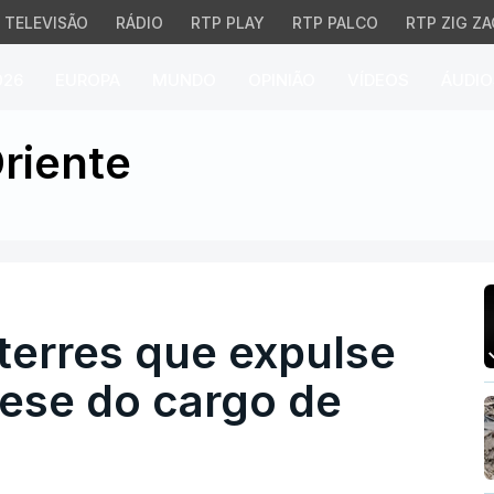
TELEVISÃO
RÁDIO
RTP PLAY
RTP PALCO
RTP ZIG ZA
026
EUROPA
MUNDO
OPINIÃO
VÍDEOS
ÁUDIO
res que expulse Franc
riente
erres que expulse
ese do cargo de