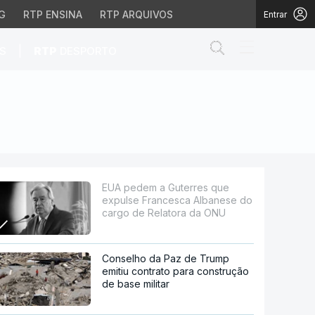
G
RTP ENSINA
RTP ARQUIVOS
Entrar
Abrir campo de
|
S
RTP
DESPORTO
esca Albanese do cargo
EUA pedem a Guterres que
expulse Francesca Albanese do
cargo de Relatora da ONU
Conselho da Paz de Trump
emitiu contrato para construção
de base militar