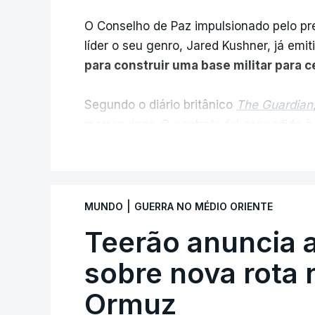
O Conselho de Paz impulsionado pelo p
líder o seu genro, Jared Kushner, já emit
para construir uma base militar para 
Segundo o diário britânico
The Guardian
marroquinas. O contrato foi concedido à
Louisiana que já colaborou com a Admin
V
Médio Oriente, nomeadamente no Iraqu
Com uma área muito reduzida,
esta peq
|
MUNDO
GUERRA NO MÉDIO ORIENTE
cento de território de Gaza que Israel
Teerão anuncia
fronteira com Israel. Permite, desta 
ataque.
sobre nova rota 
Ormuz
Segundo um funcionário do Conselho de P