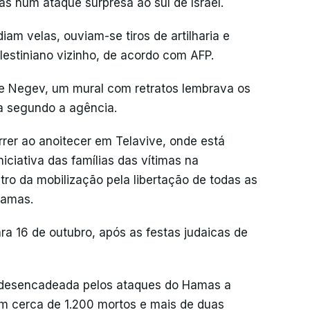
s num ataque surpresa ao sul de Israel.
m velas, ouviam-se tiros de artilharia e
alestiniano vizinho, de acordo com AFP.
 de Negev, um mural com retratos lembrava os
da segundo a agência.
rer ao anoitecer em Telavive, onde está
iciativa das famílias das vítimas na
ro da mobilização pela libertação de todas as
Hamas.
ara 16 de outubro, após as festas judaicas de
i desencadeada pelos ataques do Hamas a
am cerca de 1.200 mortos e mais de duas