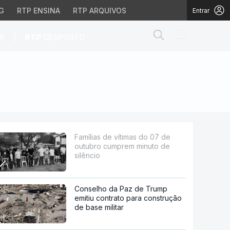
G
RTP ENSINA
RTP ARQUIVOS
Entrar
Abrir campo de
|
S
RTP
DESPORTO
prem minuto de silêncio
Famílias de vítimas do 07 de
outubro cumprem minuto de
silêncio
Conselho da Paz de Trump
emitiu contrato para construção
de base militar