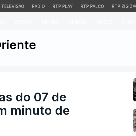
TELEVISÃO
RÁDIO
RTP PLAY
RTP PALCO
RTP ZIG ZA
026
EUROPA
MUNDO
OPINIÃO
VÍDEOS
ÁUDIO
s do 07 de outubro cum
riente
mas do 07 de
m minuto de