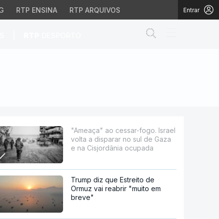
G
RTP ENSINA
RTP ARQUIVOS
Entrar
Abrir campo de
|
S
RTP
DESPORTO
isparar no sul de Gaza 
"Ameaça" ao cessar-fogo. Israel
volta a disparar no sul de Gaza
e na Cisjordânia ocupada
Trump diz que Estreito de
Ormuz vai reabrir "muito em
breve"