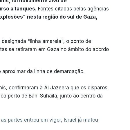
nis, foi novamente alvo de
rso a tanques.
Fontes citadas pelas agências
explosões" nesta região do sul de Gaza,
à designada "linha amarela", o ponto de
itas se retiraram em Gaza no âmbito do acordo
e aproximar da linha de demarcação.
is, confirmaram à Al Jazeera que os disparos
oa perto de Bani Suhaila, junto ao centro da
s partes entrou em vigor, Israel já matou