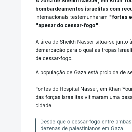
A zona de Sheikh Nasser, em Khan You
bombardeamentos israelitas com recu
internacionais testemunharam
"fortes 
"apesar do cessar-fogo"
.
A área de Sheikh Nasser situa-se junto 
demarcação para o qual as tropas israel
de cessar-fogo.
A população de Gaza está proibida de s
Fontes do Hospital Nasser, em Khan Youn
das forças israelitas vitimaram uma pess
cidade.
Desde que o cessar-fogo entre ambas a
dezenas de palestinianos em Gaza.