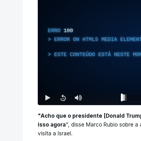
ERRO
100
ERROR ON HTML5 MEDIA ELEMEN
ESTE CONTEÚDO ESTÁ NESTE MO
"Acho que o presidente [Donald Trum
isso agora
", disse Marco Rubio sobre 
visita a Israel.