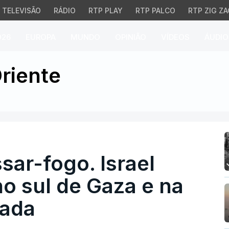
TELEVISÃO
RÁDIO
RTP PLAY
RTP PALCO
RTP ZIG ZA
026
EUROPA
MUNDO
OPINIÃO
VÍDEOS
ÁUDIO
-fogo. Israel volta a d
riente
ar-fogo. Israel
no sul de Gaza e na
pada