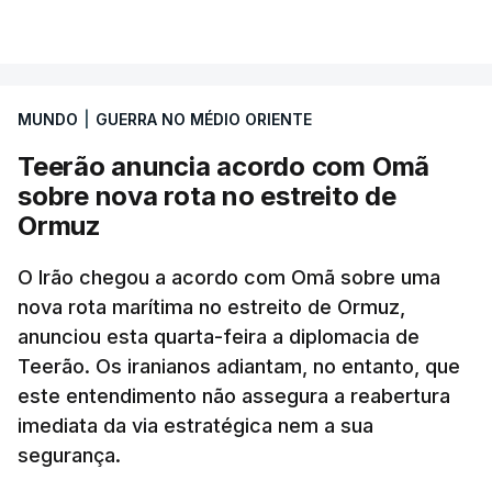
VER MAIS
posto avançado deverá abrigar tropas
marroquinas. O contrato foi concedido à Arkel
International, uma empresa com sede no Louisiana
MUNDO
|
GUERRA NO MÉDIO ORIENTE
que já colaborou com a Administração norte-
americana em projetos no Médio Oriente,
Teerão anuncia acordo com Omã
nomeadamente no Iraque.
sobre nova rota no estreito de
Ormuz
Com uma área muito reduzida,
esta pequena base
militar deverá ficar nos 60 por cento de
O Irão chegou a acordo com Omã sobre uma
nova rota marítima no estreito de Ormuz,
território de Gaza que Israel controla e a cerca
anunciou esta quarta-feira a diplomacia de
de 1,5 quilómetros da fronteira com Israel.
Teerão. Os iranianos adiantam, no entanto, que
Permite, desta forma, uma extração rápida em
este entendimento não assegura a reabertura
caso de ataque.
imediata da via estratégica nem a sua
segurança.
Segundo um funcionário do Conselho de Paz, a
organização está na “fase final de preparação de