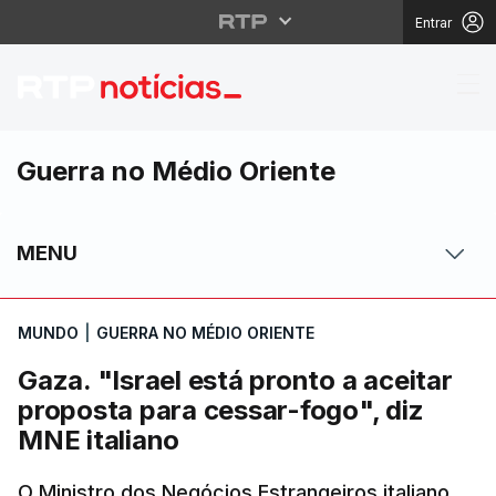
Entrar
Gaza. "Israel está pro
Guerra no Médio Oriente
MENU
MUNDO
|
GUERRA NO MÉDIO ORIENTE
Gaza. "Israel está pronto a aceitar
proposta para cessar-fogo", diz
MNE italiano
O Ministro dos Negócios Estrangeiros italiano,